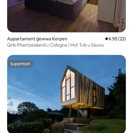
Appartament ġewwa Kerpen
Rating medju 
4.95 (22)
Qrib Phantasialand u Cologne | Hot Tub u Sauna
Superhost
Superhost