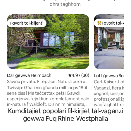
oħra tagħhom.
Favorit tal-klijenti
Favorit tal-klije
Favorit tal-klijenti
Wieħed mill-aqwa f
Dar ġewwa Heimbach
Rating medju ta' 4.97 minn 5, s
4.97 (30)
Loft ġewwa Solin
Sawna privata. Fireplace. Natura pura u
Carl-Kaiser-Loft II
kwiet.
Cologne
Twissija: Għal min għandu mill-inqas 18-il
Vaganzi, fiera kumm
sena biss | Ma taċċettax pets! Gawdi
xogħol, sessjoni ta '
esperjenza fejn tkun kompletament qalb
professjonali żgħar
in-natura f'Waldloft. Disinn minimalista,
waqfa għal tmiem i
Kumditajiet popolari fil-kirjiet tal-vaganzi
materjali naturali u veduti panoramiċi tal-
oħra, speċjali? Im
Park Nazzjonali ta' Eifel joħolqu post fejn
istess paġna. Id-
ġewwa Fuq Rhine-Westphalia
toqgħod li jgħinek tirrilassa b'mod
kompletament rinn
profond. Injam tal-larix illixxat bl-idejn,
li jagħmel il-ħin im