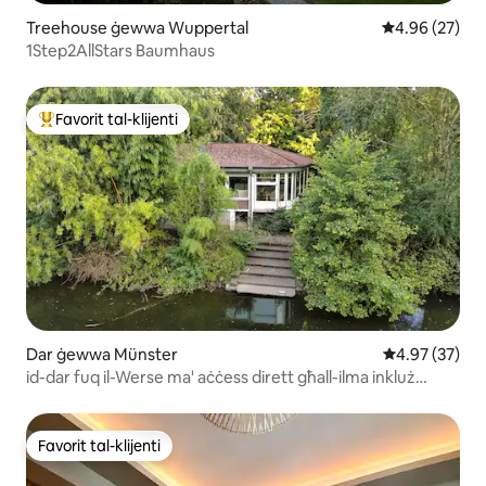
Treehouse ġewwa Wuppertal
Rating medju 
4.96 (27)
1Step2AllStars Baumhaus
Favorit tal-klijenti
Wieħed mill-aqwa favoriti tal-klijenti
Dar ġewwa Münster
Rating medju 
4.97 (37)
id-dar fuq il-Werse ma' aċċess dirett għall-ilma inkluż
kanoa
Favorit tal-klijenti
Favorit tal-klijenti