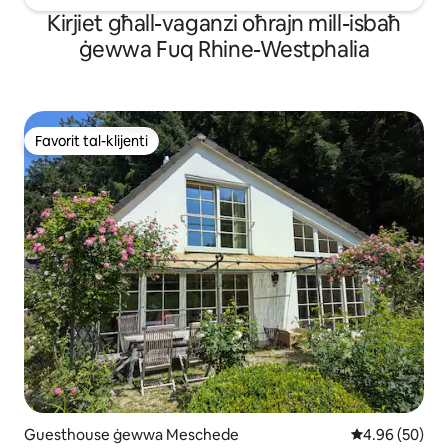
Kirjiet għall-vaganzi oħrajn mill-isbaħ
ġewwa Fuq Rhine-Westphalia
Favorit tal-klijenti
Favorit tal-klijenti
Guesthouse ġewwa Meschede
Rating medju 
4.96 (50)