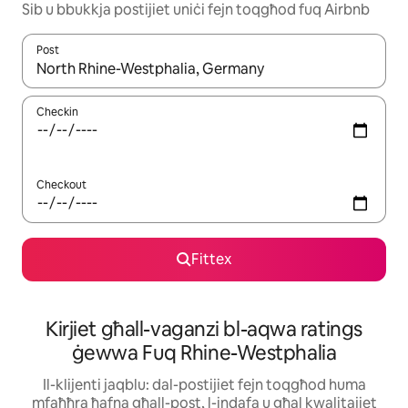
Sib u bbukkja postijiet uniċi fejn toqgħod fuq Airbnb
Post
Meta r-riżultati jkunu disponibbli, tista' tmur minn riżultat għall-ie
Checkin
Checkout
Fittex
Kirjiet għall-vaganzi bl-aqwa ratings
ġewwa Fuq Rhine-Westphalia
Il-klijenti jaqblu: dal-postijiet fejn toqgħod huma
mfaħħra ħafna għall-post, l-indafa u għal kwalitajiet