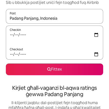
Sib u bbukkja postijiet uniċi fejn toqgħod fuq Airbnb
Post
Meta r-riżultati jkunu disponibbli, tista' tmur minn riżultat għall-ie
Checkin
Checkout
Fittex
Kirjiet għall-vaganzi bl-aqwa ratings
ġewwa Padang Panjang
Il-klijenti jaqblu: dal-postijiet fejn toqgħod huma
mfaħħra ħafna għall-post, l-indafa u għal kwalitajiet