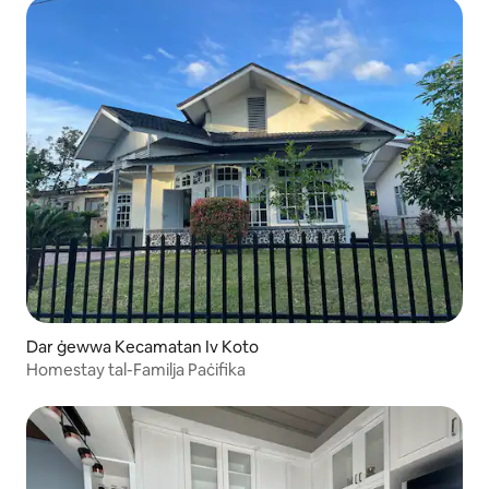
Dar ġewwa Kecamatan Iv Koto
Homestay tal-Familja Paċifika