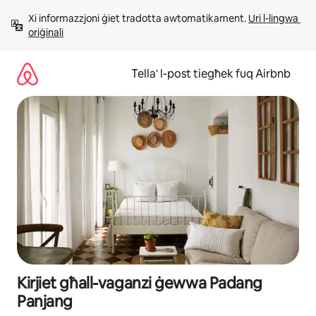
Aqbeż
Xi informazzjoni ġiet tradotta awtomatikament. 
Uri l-lingwa 
għall-
oriġinali
kontenut
Tella' l-post tiegħek fuq Airbnb
Kirjiet għall-vaganzi ġewwa Padang
Panjang