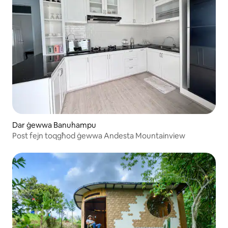
Dar ġewwa Banuhampu
Post fejn toqgħod ġewwa Andesta Mountainview