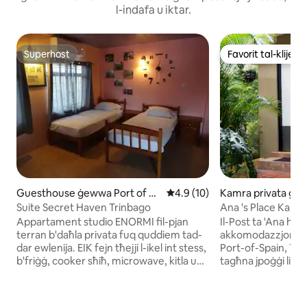
l-indafa u iktar.
Superhost
Favorit tal-klijenti
Superhost
Favorit tal-klijenti
Guesthouse ġewwa Port of Sp
Rating medju ta' 4.9 minn 5, 
4.9 (10)
Kamra privata ġe
ain
f Spain
Suite Secret Haven Trinbago
Appartament studio ENORMI fil-pjan
Il-Post ta 'Ana huwa
terran b'daħla privata fuq quddiem tad-
akkomodazzjoni għ
dar ewlenija. EIK fejn tħejji l-ikel int stess,
Port-of-Spain, Trini
b'friġġ, cooker sħiħ, microwave, kitla u
tagħna jpoġġi lilna f
magna tal-kafè. LR/kamra tas-sodda
bogħod minn uħud 
b'AC, TV, kejbil, WiFi veloċi. Il-kamra tal-
divertiment f' Port
ilbies għandha fann tas-saqaf,
mappa tagħna li te