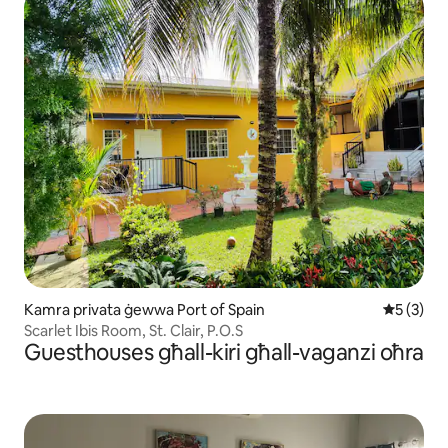
Kamra privata ġewwa Port of Spain
Rating me
5 (3)
Scarlet Ibis Room, St. Clair, P.O.S
Guesthouses għall-kiri għall-vaganzi oħra