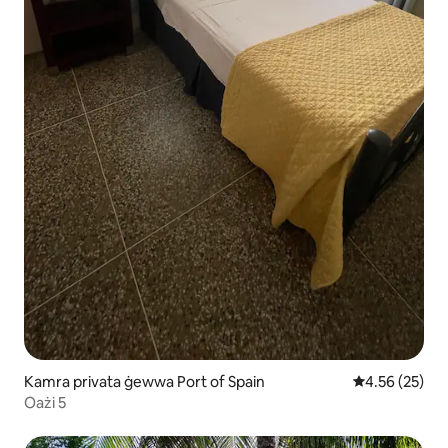
Kamra privata ġewwa Port of Spain
Rating medju 
4.56 (25)
Oażi 5