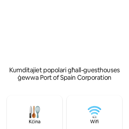
gwardarobba u komòd. Ideali għal dawk li
Post ta 'Ana joffri
jivvjaġġaw fuq xogħol jew għall-pjaċir, in-
għall-akkomodazzj
nomadi diġitali u dawk li jaħdmu mill-
tħobb in-natura, bi
bogħod huma milqugħa. Post mill-aqwa
jew sempliċement t
għaċ-ċelebrazzjonijiet tal-Karnival.
toqgħod affordabbli
Aċċess faċli għaċ-ċentru, għax-
Trinidad. Itlob inf
shopping, għall-bajjiet u għas-siti
disponibbiltà tagħ
turistiċi. **L-ebda skont matul l-istaġun
tal-Karnival.**
Kumditajiet popolari għall-guesthouses
ġewwa Port of Spain Corporation
Kċina
Wifi