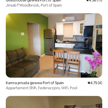
Guesthouse ġewwa Port of Spain
Rating medju 
4.36 (11)
Jinsab f'Woodbrook, Port of Spain
Kamra privata ġewwa Port of Spain
Rating medju
4.75 (4)
Appartament Sħiħ, Federazzjoni, WiFi, Pool