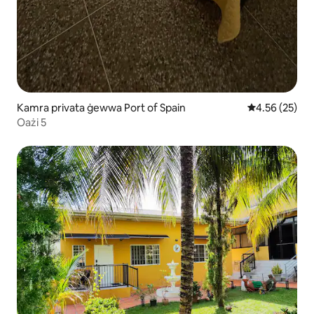
Kamra privata ġewwa Port of Spain
Rating medju 
4.56 (25)
Oażi 5