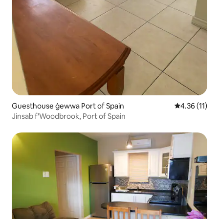
Guesthouse ġewwa Port of Spain
Rating medju 
4.36 (11)
Jinsab f'Woodbrook, Port of Spain