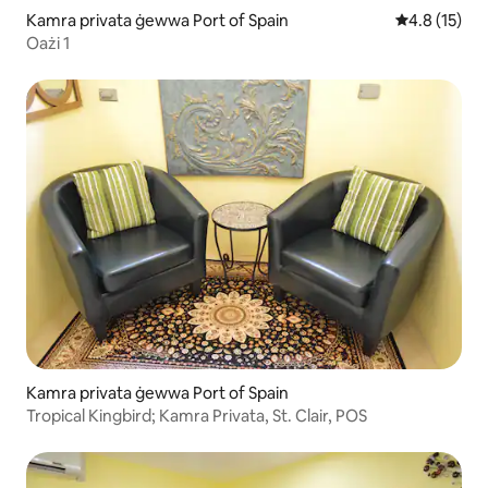
Kamra privata ġewwa Port of Spain
Rating medju
4.8 (15)
Oażi 1
Kamra privata ġewwa Port of Spain
Tropical Kingbird; Kamra Privata, St. Clair, POS