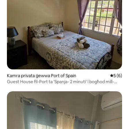
Kamra privata ġewwa Port of Spain
Rating me
5 (6)
Guest House fil-Port ta 'Spanja- 2 minuti' l bogħod mill-
Karnival