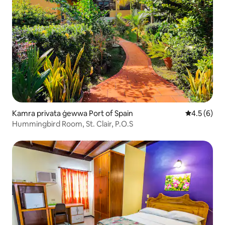
Kamra privata ġewwa Port of Spain
Rating medj
4.5 (6)
Hummingbird Room, St. Clair, P.O.S