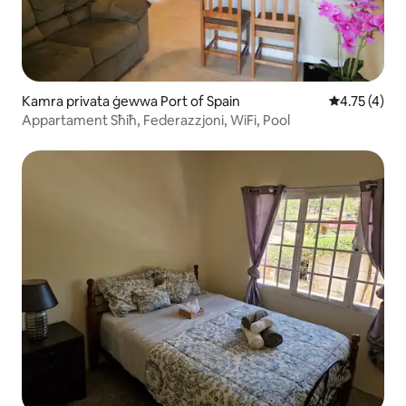
Kamra privata ġewwa Port of Spain
Rating medju
4.75 (4)
Appartament Sħiħ, Federazzjoni, WiFi, Pool