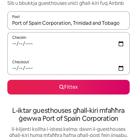
Sib u bbukkja guesthouses uniċi għall-kiri fuq Airbnb
Post
Meta r-riżultati jkunu disponibbli, tista' tmur minn riżultat għall-ie
Checkin
Checkout
Fittex
L-iktar guesthouses għall-kiri mfaħħra
ġewwa Port of Spain Corporation
Il-klijenti kollha l-istess kelma: dawn il-guesthouses
għall-kiri huma mfaħħra ħafna għall-post fejn jinsabu,