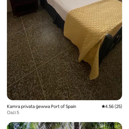
Kamra privata ġewwa Port of Spain
Rating medju 
4.56 (25)
Oażi 5