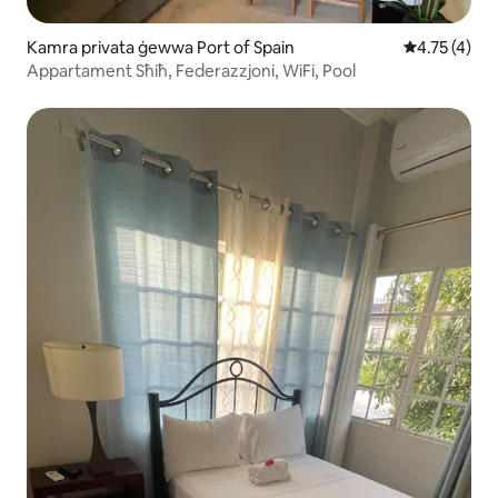
Kamra privata ġewwa Port of Spain
Rating medju
4.75 (4)
Appartament Sħiħ, Federazzjoni, WiFi, Pool