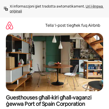
Aqbeż
Xi informazzjoni ġiet tradotta awtomatikament. 
Uri l-lingwa 
għall-
oriġinali
kontenut
Tella' l-post tiegħek fuq Airbnb
Guesthouses għall-kiri għall-vaganzi
ġewwa Port of Spain Corporation