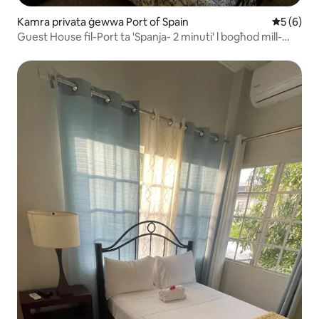
Kamra privata ġewwa Port of Spain
Rating me
5 (6)
Guest House fil-Port ta 'Spanja- 2 minuti' l bogħod mill-
Karnival