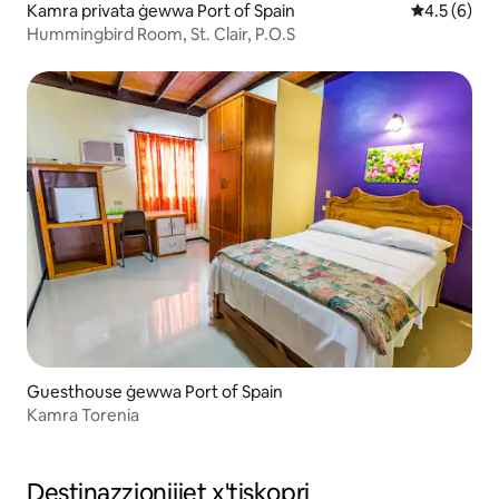
Kamra privata ġewwa Port of Spain
Rating medj
4.5 (6)
Hummingbird Room, St. Clair, P.O.S
Guesthouse ġewwa Port of Spain
Kamra Torenia
Destinazzjonijiet x'tiskopri