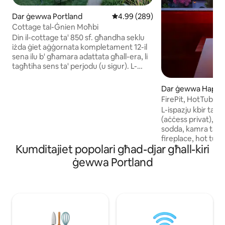
Dar ġewwa Portland
Rating medju ta' 4.99 minn 5, sk
4.99 (289)
Cottage tal-Ġnien Moħbi
Din il-cottage ta' 850 sf. għandha seklu
iżda ġiet aġġornata kompletament 12-il
sena ilu b' għamara adattata għall-era, li
tagħtiha sens ta' perjodu (u sigur). L-
affarijiet tajbin għall-kolazzjon, l-arti, il-
kotba u s-sufra tal-injam jagħmluha
Dar ġewwa Happy 
komda. Hija tinsab fuq nofs ettaru u
FirePit, HotTub u Te
għalhekk hemm ħafna spazju għat-tfal .
Bjut
L-ispazju kbir tag
Jinsab fin-Nofsinhar tal-Punent ta'
(aċċess privat), g
Portland, ftit minuti bogħod miċ-ċentru
sodda, kamra tal-b
tal-belt. Hija kwieta, tajba biex taħdem
fireplace, hot tub,
jew tivvjaġġa. Ħofra tan-nar u ġonna fuq
Kumditajiet popolari għad-djar għall-kiri
kċina żgħira w/friġ
barra jagħmluha unika. Hemm saħansitra
microwave, air frye
ġewwa Portland
linja postali għat-tfal. Il-laqgħat tal-familja
burner wieħed u faċi
tajbin ukoll. (Żomm f' moħħok: Hemm
ħwejjeġ. It-televixin
tariffa ta' $ 60 għal kull kelb.)
hammocks u firepit fu
żona tad-divertim
BIPOC tajbin. Il-gym
tal-ħwejjeġ jinqa
klijenti għandhom a