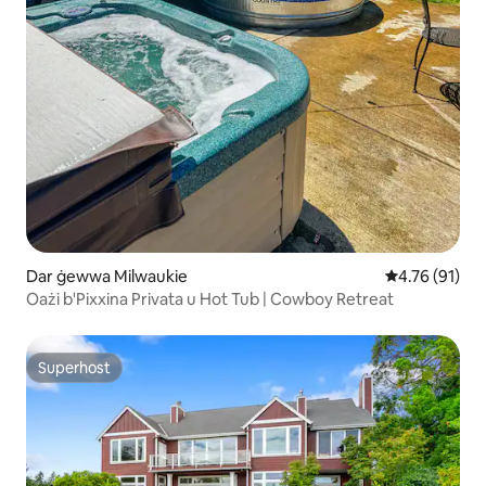
Dar ġewwa Milwaukie
Rating medju 
4.76 (91)
Oażi b'Pixxina Privata u Hot Tub | Cowboy Retreat
Superhost
Superhost