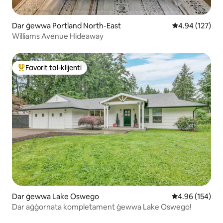
Dar ġewwa Portland North-East
Rating medju t
4.94 (127)
Williams Avenue Hideaway
Favorit tal-klijenti
Wieħed mill-aqwa favoriti tal-klijenti
Dar ġewwa Lake Oswego
Rating medju t
4.96 (154)
Dar aġġornata kompletament ġewwa Lake Oswego!