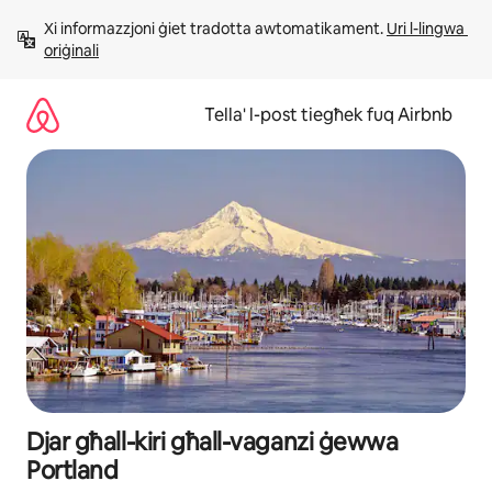
Aqbeż
Xi informazzjoni ġiet tradotta awtomatikament. 
Uri l-lingwa 
għall-
oriġinali
kontenut
Tella' l-post tiegħek fuq Airbnb
Djar għall-kiri għall-vaganzi ġewwa
Portland