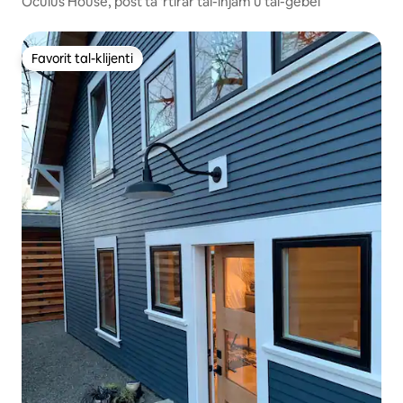
Oculus House, post ta 'rtirar tal-injam u tal-ġebel
Favorit tal-klijenti
Favorit tal-klijenti