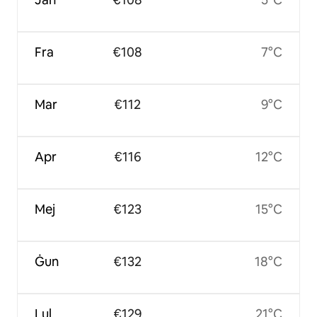
Fra
€108
7°C
Mar
€112
9°C
Apr
€116
12°C
Mej
€123
15°C
Ġun
€132
18°C
Lul
€129
21°C