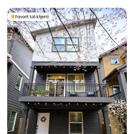
TEATRU
Favorit tal-klijenti
Wieħed mill-aqwa favoriti tal-klijenti