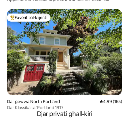
parkeġġ
Favorit tal-klijenti
Wieħed mill-aqwa favoriti tal-klijenti
Dar ġewwa North Portland
Rating medju t
4.99 (155)
Dar Klassika ta 'Portland 1917
Djar privati għall-kiri