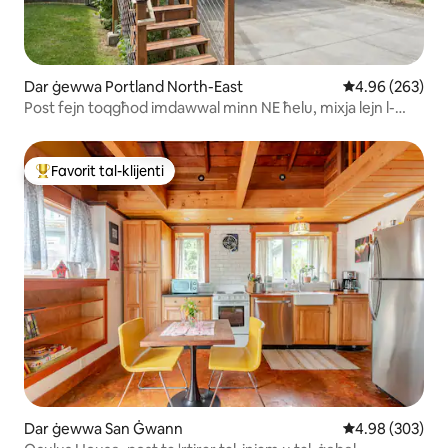
Dar ġewwa Portland North-East
Rating medju ta
4.96 (263)
Post fejn toqgħod imdawwal minn NE ħelu, mixja lejn l-
ikel/birra/ħwienet
Favorit tal-klijenti
Wieħed mill-aqwa favoriti tal-klijenti
Dar ġewwa San Ġwann
Rating medju ta
4.98 (303)