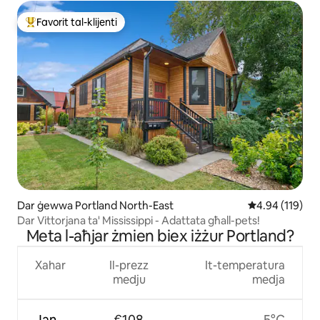
Favorit tal-klijenti
Wieħed mill-aqwa favoriti tal-klijenti
Dar ġewwa Portland North-East
Rating medju t
4.94 (119)
Dar Vittorjana ta' Mississippi - Adattata għall-pets!
Meta l-aħjar żmien biex iżżur Portland?
Xahar
Il-prezz
It-temperatura
medju
medja
Jan
€108
5°C