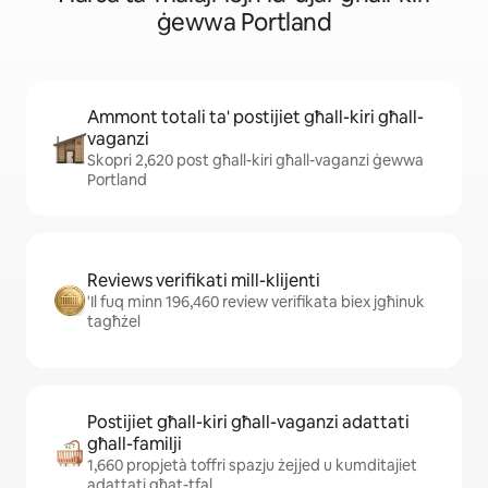
ġewwa Portland
Ammont totali ta' postijiet għall-kiri għall-
vaganzi
Skopri 2,620 post għall-kiri għall-vaganzi ġewwa
Portland
Reviews verifikati mill-klijenti
'Il fuq minn 196,460 review verifikata biex jgħinuk
tagħżel
Postijiet għall-kiri għall-vaganzi adattati
għall-familji
1,660 propjetà toffri spazju żejjed u kumditajiet
adattati għat-tfal