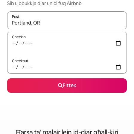
Sib u bbukkja djar uniċi fuq Airbnb
Post
Meta r-riżultati jkunu disponibbli, tista' tmur minn riżultat għall-ie
Checkin
Checkout
Fittex
Ħarsa ta' malajr lejn id-djar għall-kiri