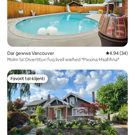
Dar ġewwa Vancouver
Rating medju 
4.94 (34)
Ħolm ta' Divertituri fuq livell wieħed *Pixxina Msaħħna*
Favorit tal-klijenti
Favorit tal-klijenti