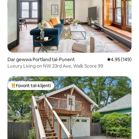
Dar ġewwa Portland tal-Punent
Rating medju t
4.95 (149)
Luxury Living on NW 23rd Ave, Walk Score 99
Favorit tal-klijenti
Wieħed mill-aqwa favoriti tal-klijenti