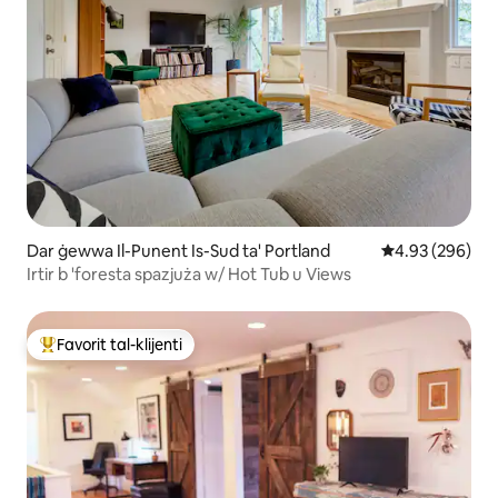
Dar ġewwa Il-Punent Is-Sud ta' Portland
Rating medju ta
4.93 (296)
Irtir b 'foresta spazjuża w/ Hot Tub u Views
Favorit tal-klijenti
Wieħed mill-aqwa favoriti tal-klijenti