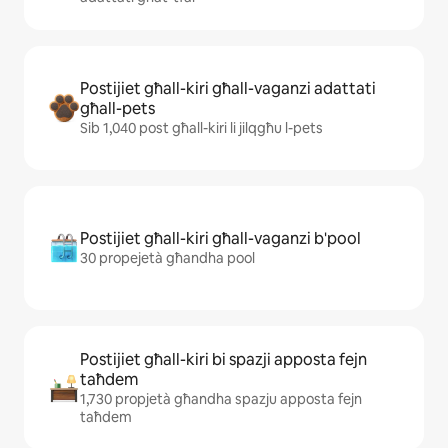
Postijiet għall-kiri għall-vaganzi adattati
għall-pets
Sib 1,040 post għall-kiri li jilqgħu l-pets
Postijiet għall-kiri għall-vaganzi b'pool
30 propejetà għandha pool
Postijiet għall-kiri bi spazji apposta fejn
taħdem
1,730 propjetà għandha spazju apposta fejn
taħdem