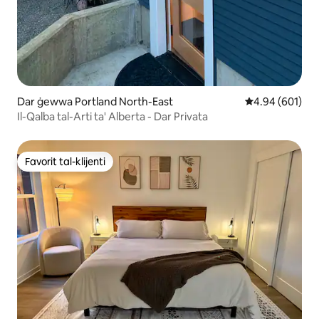
Dar ġewwa Portland North-East
Rating medju t
4.94 (601)
Il-Qalba tal-Arti ta' Alberta - Dar Privata
Favorit tal-klijenti
Favorit tal-klijenti