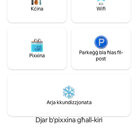
Qrib Mt Hood Wild
Kċina
Wifi
ċ-Ċentru ta' Portla
Parkeġġ bla ħlas fil-
Pixxina
post
Arja kkundizzjonata
Djar b'pixxina għall-kiri