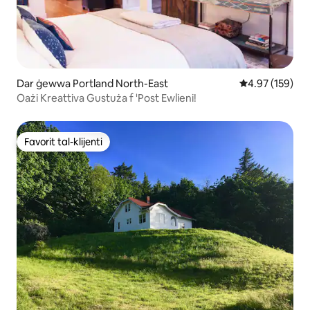
Dar ġewwa Portland North-East
Rating medju t
4.97 (159)
Oażi Kreattiva Gustuża f 'Post Ewlieni!
Favorit tal-klijenti
Favorit tal-klijenti