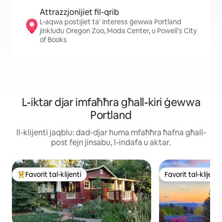
Attrazzjonijiet fil-qrib
L-aqwa postijiet ta' interess ġewwa Portland
jinkludu Oregon Zoo, Moda Center, u Powell's City
of Books
L-iktar djar imfaħħra għall-kiri ġewwa
Portland
Il-klijenti jaqblu: dad-djar huma mfaħħra ħafna għall-
post fejn jinsabu, l-indafa u aktar.
Favorit tal-klijenti
Favorit tal-klijenti
Wieħed mill-aqwa favoriti tal-klijenti
Favorit tal-klijenti