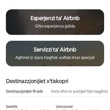
Esperjenzi ta' Airbnb
Għix esperjenza ġdida
Servizzi ta' Airbnb
Agħmel iż-żjara tiegħek waħda iktar speċjali
Destinazzjonijiet x'tiskopri
Destinazzjonijiet fil-qrib
Xorta oħra ta' postijiet fejn toqgħod
Seattle
Vancouver