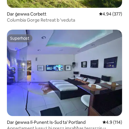
Dar ġewwa Corbett
Rating medju t
4.94 (377)
Columbia Gorge Retreat b 'veduta
Superhost
Superhost
Dar ġewwa Il-Punent Is-Sud ta' Portland
Rating medju 
4.9 (114)
Appartament lussuż bi prezz imraħħas terrazzin u