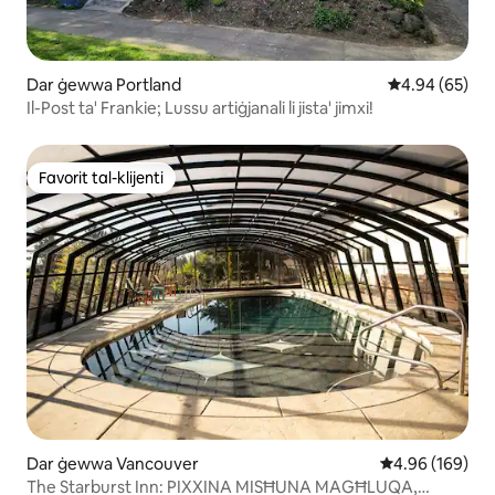
Dar ġewwa Portland
Rating medju 
4.94 (65)
Il-Post ta' Frankie; Lussu artiġjanali li jista' jimxi!
Favorit tal-klijenti
Favorit tal-klijenti
Dar ġewwa Vancouver
Rating medju t
4.96 (169)
The Starburst Inn: PIXXINA MISĦUNA MAGĦLUQA,