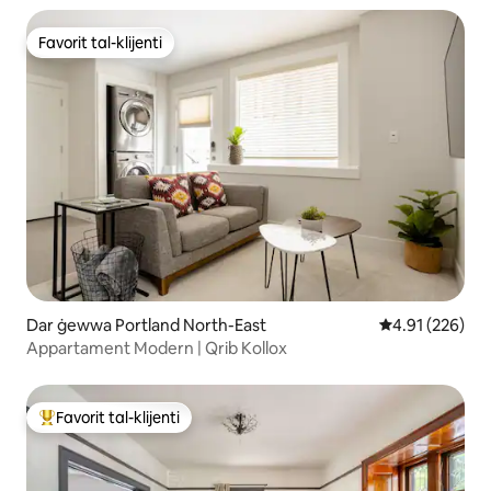
Favorit tal-klijenti
Favorit tal-klijenti
Dar ġewwa Portland North-East
Rating medju t
4.91 (226)
Appartament Modern | Qrib Kollox
Favorit tal-klijenti
Wieħed mill-aqwa favoriti tal-klijenti