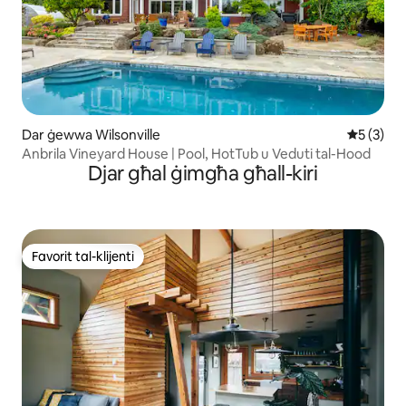
Dar ġewwa Wilsonville
Rating me
5 (3)
Anbrila Vineyard House | Pool, HotTub u Veduti tal-Hood
Djar għal ġimgħa għall-kiri
Favorit tal-klijenti
Favorit tal-klijenti