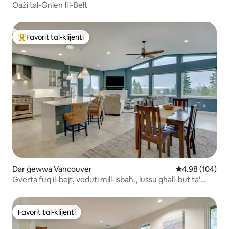
Oażi tal-Ġnien fil-Belt
Favorit tal-klijenti
Wieħed mill-aqwa favoriti tal-klijenti
Dar ġewwa Vancouver
Rating medju t
4.98 (104)
Gverta fuq il-bejt, veduti mill-isbaħ., lussu għall-but ta'
kulħadd
Favorit tal-klijenti
Favorit tal-klijenti