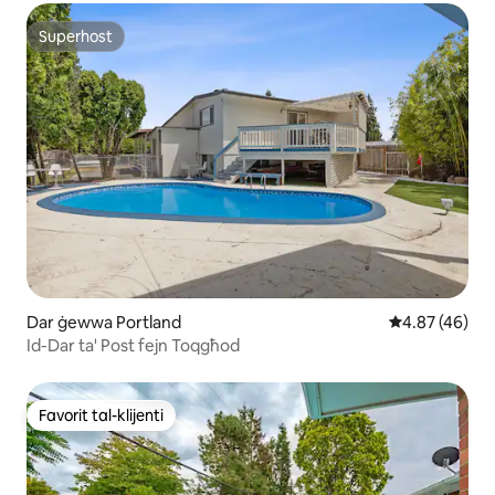
Superhost
Superhost
Dar ġewwa Portland
Rating medju 
4.87 (46)
Id-Dar ta' Post fejn Toqgħod
Favorit tal-klijenti
Favorit tal-klijenti