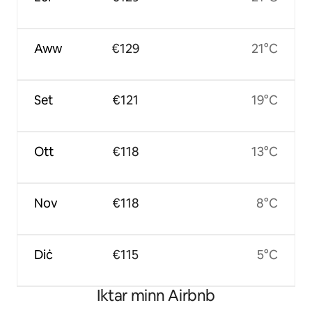
Aww
€129
21°C
Set
€121
19°C
Ott
€118
13°C
Nov
€118
8°C
Diċ
€115
5°C
Iktar minn Airbnb