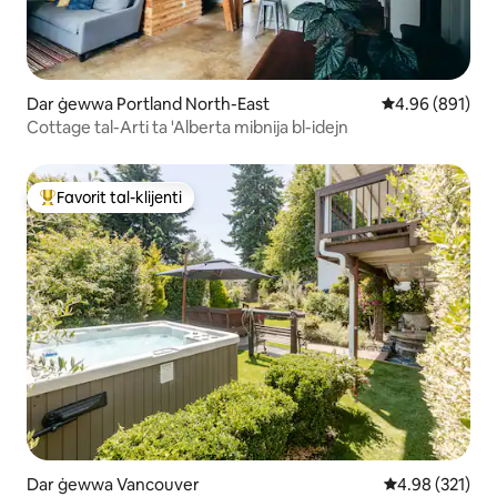
Dar ġewwa Portland North-East
Rating medju t
4.96 (891)
Cottage tal-Arti ta 'Alberta mibnija bl-idejn
Favorit tal-klijenti
Wieħed mill-aqwa favoriti tal-klijenti
Dar ġewwa Vancouver
Rating medju t
4.98 (321)