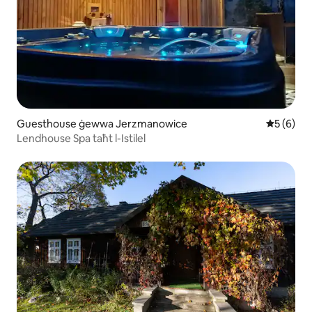
Guesthouse ġewwa Jerzmanowice
Rating me
5 (6)
Lendhouse Spa taħt l-Istilel