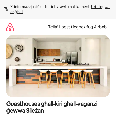
Aqbeż
Xi informazzjoni ġiet tradotta awtomatikament. 
Uri l-lingwa 
għall-
oriġinali
kontenut
Tella' l-post tiegħek fuq Airbnb
Guesthouses għall-kiri għall-vaganzi
ġewwa Sileżan