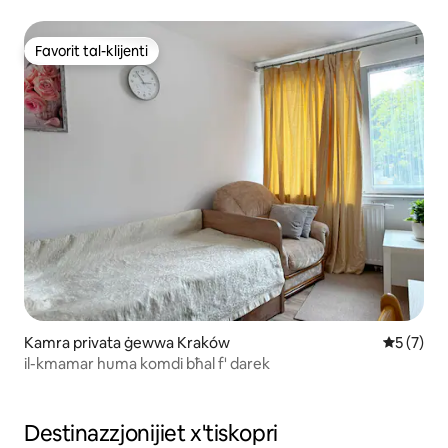
Favorit tal-klijenti
Favorit tal-klijenti
Kamra privata ġewwa Kraków
Rating me
5 (7)
il-kmamar huma komdi bħal f' darek
Destinazzjonijiet x'tiskopri