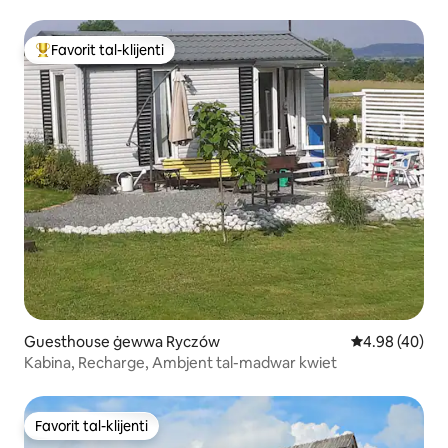
Favorit tal-klijenti
Wieħed mill-aqwa favoriti tal-klijenti
Guesthouse ġewwa Ryczów
Rating medju 
4.98 (40)
Kabina, Recharge, Ambjent tal-madwar kwiet
Favorit tal-klijenti
Favorit tal-klijenti