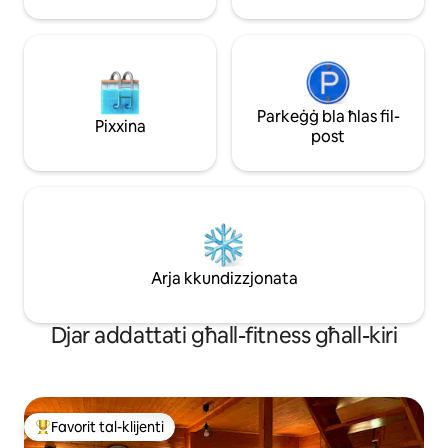
Parkeġġ bla ħlas fil-
Pixxina
post
Arja kkundizzjonata
Djar addattati għall-fitness għall-kiri
Favorit tal-klijenti
Wieħed mill-aqwa favoriti tal-klijenti