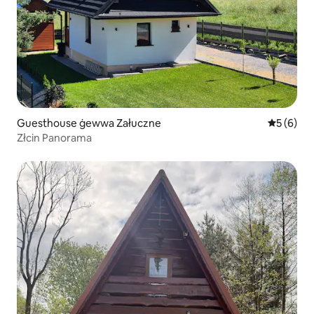
Guesthouse ġewwa Załuczne
Rating me
5 (6)
Złcin Panorama