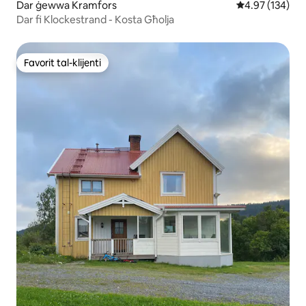
Dar ġewwa Kramfors
Rating medju t
4.97 (134)
Dar fi Klockestrand - Kosta Għolja
Favorit tal-klijenti
Favorit tal-klijenti