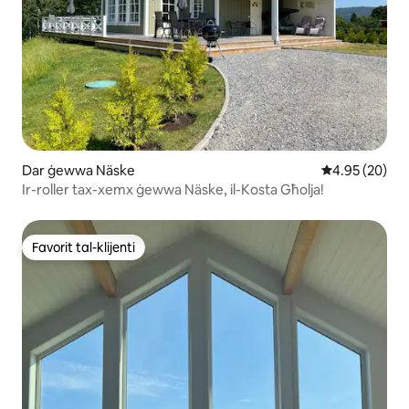
Dar ġewwa Näske
Rating medju 
4.95 (20)
Ir-roller tax-xemx ġewwa Näske, il-Kosta Għolja!
Favorit tal-klijenti
Favorit tal-klijenti