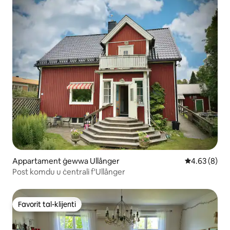
Appartament ġewwa Ullånger
Rating medju
4.63 (8)
Post komdu u ċentrali f'Ullånger
Favorit tal-klijenti
Favorit tal-klijenti