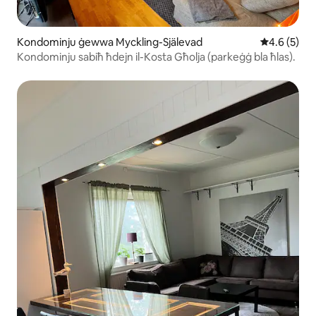
Kondominju ġewwa Myckling-Själevad
Rating medj
4.6 (5)
Kondominju sabiħ ħdejn il-Kosta Għolja (parkeġġ bla ħlas).