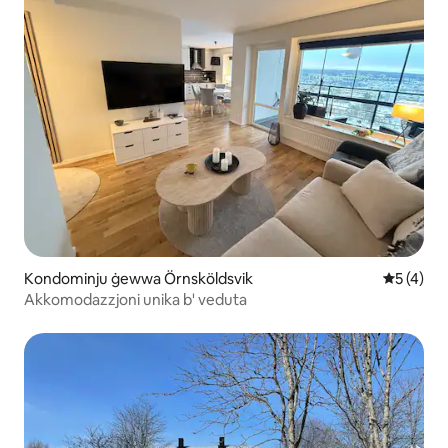
Kondominju ġewwa Örnsköldsvik
Rating me
5 (4)
Akkomodazzjoni unika b' veduta