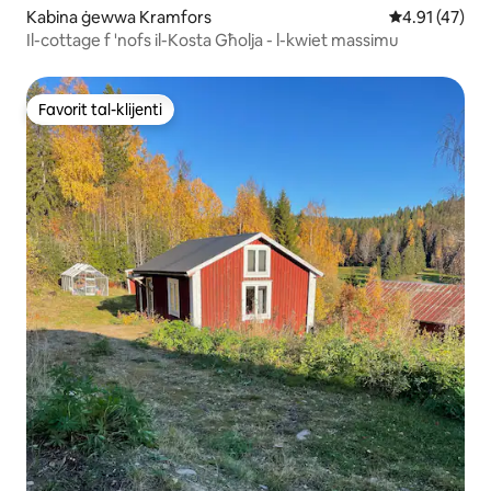
Kabina ġewwa Kramfors
Rating medju 
4.91 (47)
Il-cottage f 'nofs il-Kosta Għolja - l-kwiet massimu
Favorit tal-klijenti
Favorit tal-klijenti