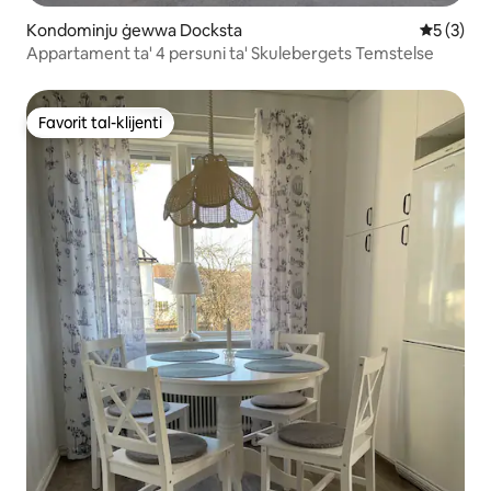
Kondominju ġewwa Docksta
Rating me
5 (3)
Appartament ta' 4 persuni ta' Skulebergets Temstelse
Favorit tal-klijenti
Favorit tal-klijenti