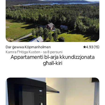
Dar ġewwa Köpmanholmen
Rating medju 
4.93 (15)
Kamra f'Höga Kusten - sa 8 persuni
Appartamenti bl-arja kkundizzjonata
għall-kiri