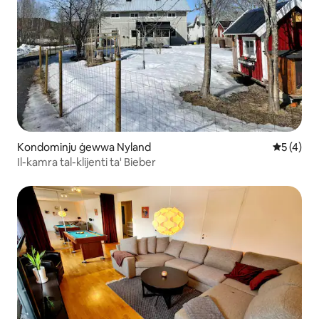
Kondominju ġewwa Nyland
Rating me
5 (4)
Il-kamra tal-klijenti ta' Bieber