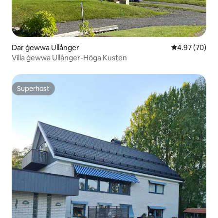
Dar ġewwa Ullånger
Rating medju 
4.97 (70)
Villa ġewwa Ullånger-Höga Kusten
Superhost
Superhost