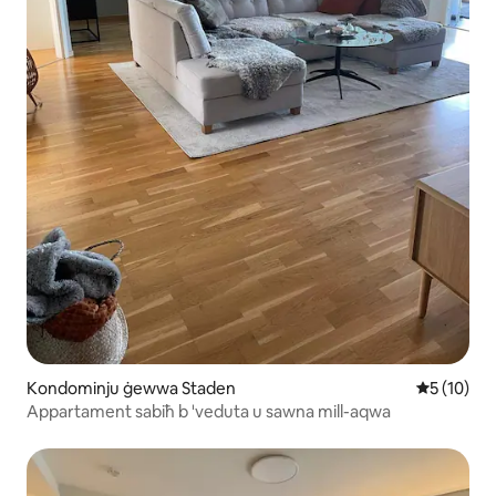
Kondominju ġewwa Staden
Rating med
5 (10)
Appartament sabiħ b 'veduta u sawna mill-aqwa