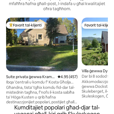
mfaħħra ħafna għall-post, l-indafa u għal kwalitajiet
oħra tagħhom.
Favorit tal-klijenti
Favorit tal-klijenti
Wieħed mill-aqwa favoriti tal-klijenti
Favorit tal-klijenti
Villa ġewwa Dynäs
Dar bi 8 sodod f '
Suite privata ġewwa Kramf
Rating medju ta' 4.95 minn 5, s
4.95 (457)
ors
Akkomodazzjoni bi 
Ibqa 'ċentrali u komdu f' Kosta Għolja
ġewwa Docksta, H
sabiħa!
Għandna, tista' tgħix komdu fid-dar tal-
Skuleberget, il-Par
mistednin tagħna, f'nofs il-kosta sabiħa
Skuleskogen, Örnsköldsvik I
ta' Höga Kusten u qrib ħafna
4 km fil-Punent ta'
destinazzjonijiet popolari, postijiet għall-
reġjun ta' Höga Ku
Kumditajiet popolari għad-djar tal-
għawm, mogħdijiet għall-mixi,
Skuleberget; żjara
mogħdijiet tal-iskiing, ħwienet, ristorant,