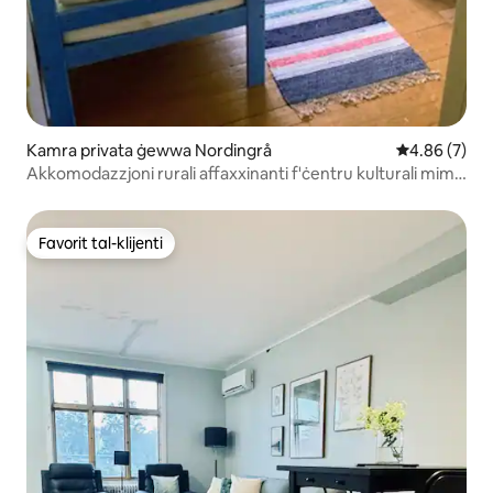
Kamra privata ġewwa Nordingrå
Rating medju
4.86 (7)
Akkomodazzjoni rurali affaxxinanti f'ċentru kulturali mimli
ħajja
Favorit tal-klijenti
Favorit tal-klijenti