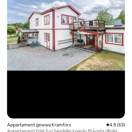
Appartament ġewwa Kramfors
Rating medju
4.9 (63)
Appartament frisk fuq Sandslån komdu fil-kosta għolja