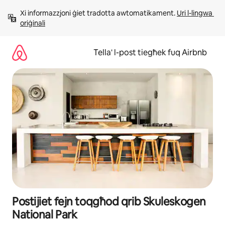
Aqbeż
Xi informazzjoni ġiet tradotta awtomatikament. 
Uri l-lingwa 
għall-
oriġinali
kontenut
Tella' l-post tiegħek fuq Airbnb
Postijiet fejn toqgħod qrib Skuleskogen
National Park