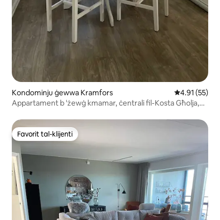
Kondominju ġewwa Kramfors
Rating medju 
4.91 (55)
Appartament b 'żewġ kmamar, ċentrali fil-Kosta Għolja,
Ullånger
Favorit tal-klijenti
Favorit tal-klijenti