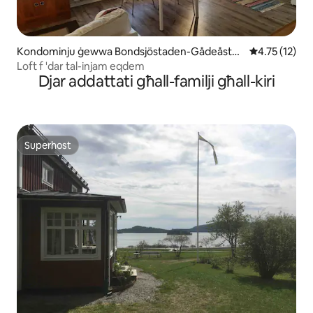
Kondominju ġewwa Bondsjöstaden-Gådeåstad
Rating medju 
4.75 (12)
en
Loft f 'dar tal-injam eqdem
Djar addattati għall-familji għall-kiri
Superhost
Superhost