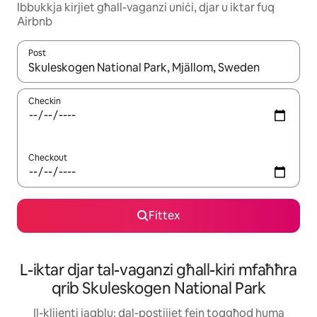
Ibbukkja kirjiet għall-vaganzi uniċi, djar u iktar fuq
Airbnb
Post
Meta r-riżultati jkunu disponibbli, tista' tmur minn riżultat għall-ie
Checkin
Checkout
Fittex
L-iktar djar tal-vaganzi għall-kiri mfaħħra
qrib Skuleskogen National Park
Il-klijenti jaqblu: dal-postijiet fejn toqgħod huma