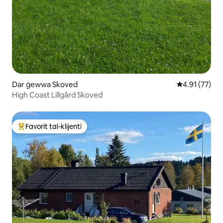
Dar ġewwa Skoved
Rating medju 
4.91 (77)
High Coast Lillgård Skoved
Favorit tal-klijenti
Wieħed mill-aqwa favoriti tal-klijenti