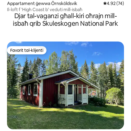
Appartament ġewwa Örnsköldsvik
Rating medju 
4.92 (74)
Il-loft f 'High Coast b' veduti mill-isbaħ
Djar tal-vaganzi għall-kiri oħrajn mill-
isbaħ qrib Skuleskogen National Park
Favorit tal-klijenti
Favorit tal-klijenti