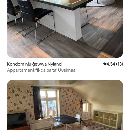
Kondominju ġewwa Nyland
Rating medju 
4.54 (13)
Appartament fil-qalba ta' Uusimaa