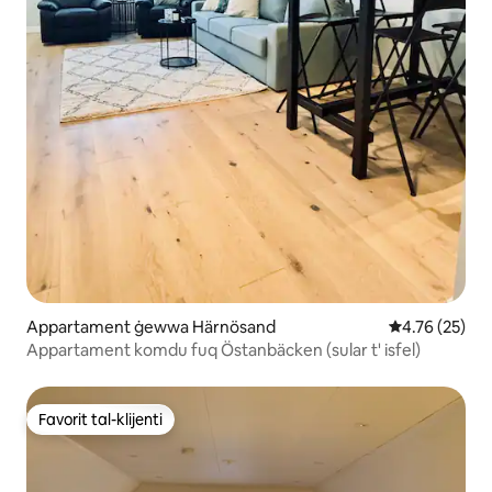
Appartament ġewwa Härnösand
Rating medju 
4.76 (25)
Appartament komdu fuq Östanbäcken (sular t' isfel)
Favorit tal-klijenti
Favorit tal-klijenti