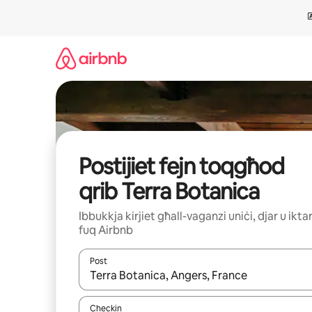
Aqbeż
għall-
kontenut
Postijiet fejn toqgħod
qrib Terra Botanica
Ibbukkja kirjiet għall-vaganzi uniċi, djar u ikta
fuq Airbnb
Post
Meta r-riżultati jkunu disponibbli, tista' tmur minn r
Checkin