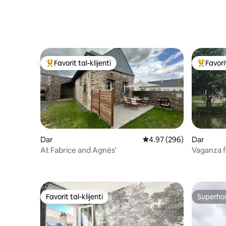
Favorit tal-klijenti
Favorit
Wieħed mill-aqwa favoriti tal-klijenti
Wieħed mi
Dar
Rating medju ta' 4.97 m
4.97 (296)
Dar
At Fabrice and Agnès'
Vaganza f
Anjou (49
Favorit tal-klijenti
Superho
Favorit tal-klijenti
Superho