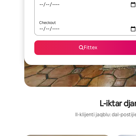
Checkout
Fittex
L-iktar dj
Il-klijenti jaqblu: dal-post