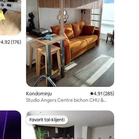
u ta' reviews: 106
ating medju ta' 4.92 minn 5, skont dan-numru ta' reviews: 176
4.92 (176)
Kondominju
Rating medju ta' 4.91 
4.91 (285)
Studio Angers Centre bichon CHU &
Parkeġġ u WIFI
Favorit tal-klijenti
Favorit tal-klijenti