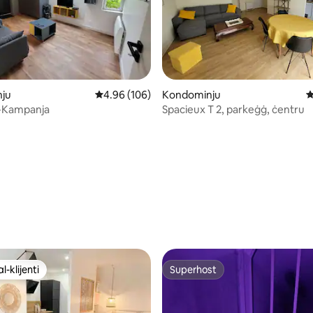
inn 5, skont dan-numru ta' reviews: 187
ju
Rating medju ta' 4.96 minn 5, skont dan-numr
4.96 (106)
Kondominju
R
l-Kampanja
Spacieux T 2, parkeġġ, ċentru
l-klijenti
Superhost
l-klijenti
Superhost