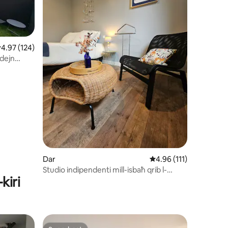
ating medju ta' 4.97 minn 5, skont dan-numru ta' reviews: 124
4.97 (124)
ħdejn
u ta' reviews: 170
Dar
Rating medju ta' 4.96 
4.96 (111)
Studio indipendenti mill-isbaħ qrib l-
kiri
istazzjon tal-ferrovija - Angers