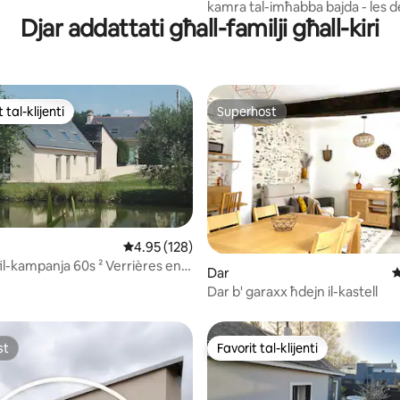
kamra tal-imħabba bajda - les d
Djar addattati għall-familji għall-kiri
kmamar
 tal-klijenti
Superhost
ll-aqwa favoriti tal-klijenti
Superhost
inn 5, skont dan-numru ta' reviews: 296
Rating medju ta' 4.95 minn 5, skont dan-numr
4.95 (128)
il-kampanja 60s ² Verrières en
Dar
R
)
Dar b' garaxx ħdejn il-kastell
st
Favorit tal-klijenti
st
Favorit tal-klijenti