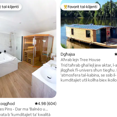
 tal-klijenti
Favorit tal-klijenti
ll-aqwa favoriti tal-klijenti
Wieħed mill-aqwa favoriti tal-kli
Dgħajsa
R
Aħrab lejn Tree House
Trid taħrab għal lejl jew aktar, l-
jilqgħek fl-univers sħun tiegħu. 
'atmosfera tal-kabina, se ssib il-
kumditajiet utli kollha biex ikollo
tajba.... L-OTUE huwa mgħamma
'kċina żgħira b' nar bil-gass,sink t
friġġ żgħir kamra tal-banju b 'toj
doċċa⚠ (id-doċċa hija biss 5 sa 10 minuti
inn 5, skont dan-numru ta' reviews: 118
 toqgħod
Rating medju ta' 4.98 minn 5, skont dan-numru
4.98 (604)
żejda ta' ilma sħun) ix-xugamani
s Pins - Dar ma 'Balnéo u
huma pprovduti għal 4 persuni .
ata b 'kumditajiet ta' kwalità
dgħajsa mhix disponibbli għan-