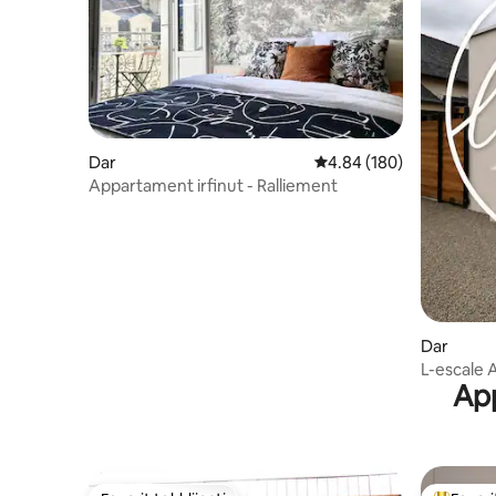
Dar
Rating medju ta' 4.84 m
4.84 (180)
Appartament irfinut - Ralliement
Dar
L-escale 
App