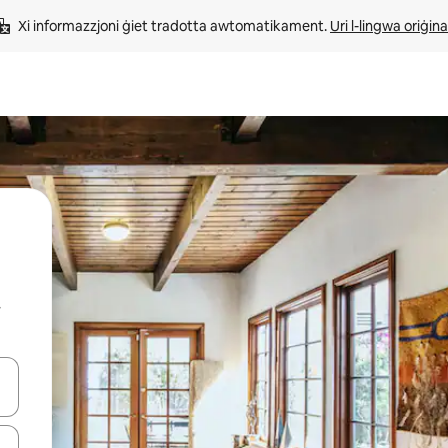
Xi informazzjoni ġiet tradotta awtomatikament. 
Uri l-lingwa oriġina
r
iżultat għall-ieħor bil-buttuni tal-vleġeġ 'il fuq jew 'l isfel jew billi tmi