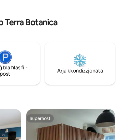
ib Terra Botanica
bla ħlas fil-
Arja kkundizzjonata
post
Superhost
jenti
Superhost