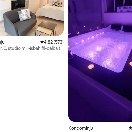
inn 5, skont dan-numru ta' reviews: 254
ju
Rating medju ta' 4.82 minn 5, skont dan-numr
4.82 (573)
, studio mill-isbaħ fil-qalba ta
Kondominju
R