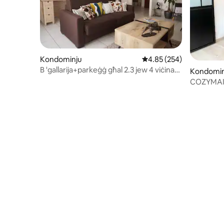
Kondominju
Rating medju ta' 4.85 m
4.85 (254)
B 'gallarija+parkeġġ għal 2.3 jew 4 viċinati
Kondomin
Ney
COZYMAINE
'Angers