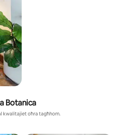
ra Botanica
ħal kwalitajiet oħra tagħhom.