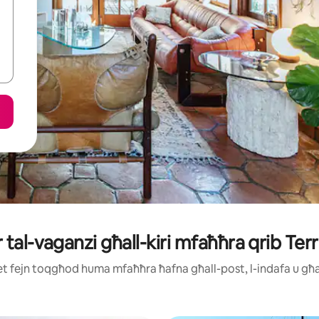
ar tal-vaganzi għall-kiri mfaħħra qrib Ter
ijiet fejn toqgħod huma mfaħħra ħafna għall-post, l-indafa u g