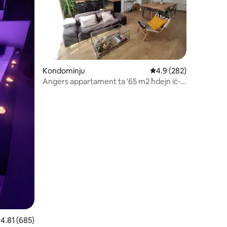
Kondominju
Rating medju ta' 4.9 
4.9 (282)
u ta' reviews: 573
Angers appartament ta '65 m2 ħdejn iċ-
ċentru tal-belt, parkeġġ.
ating medju ta' 4.81 minn 5, skont dan-numru ta' reviews: 685
4.81 (685)