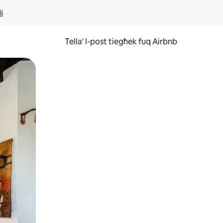
li
Tella' l-post tiegħek fuq Airbnb
ss u tmexxi subgħajk fuq l-iskrin.