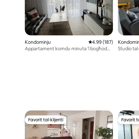
Kondominju
Rating medju ta' 4.99 m
4.99 (187)
Kondomin
Appartament komdu minuta 'l bogħod
Studio ta
minn Angers Exbound Center
Favorit tal-klijenti
Favorit ta
Favorit tal-klijenti
Favorit ta