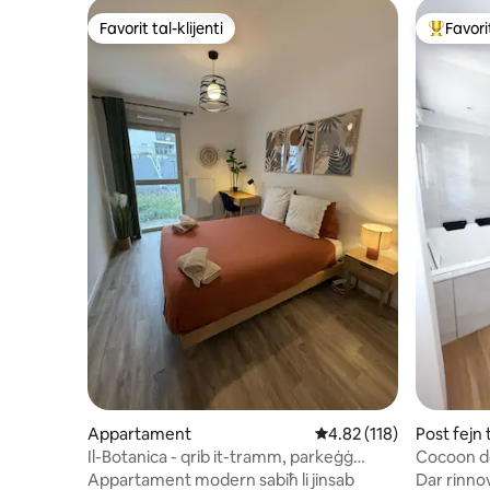
Favorit tal-klijenti
Favorit
Favorit tal-klijenti
Wieħed mi
Appartament
Rating medju ta' 4.82 m
4.82 (118)
Post fejn
Il-Botanica - qrib it-tramm, parkeġġ
Cocoon de
privat
Sawna
Appartament modern sabiħ li jinsab
Dar rinnov