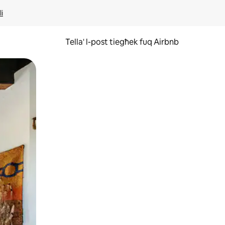
li
Tella' l-post tiegħek fuq Airbnb
ss u tmexxi subgħajk fuq l-iskrin.