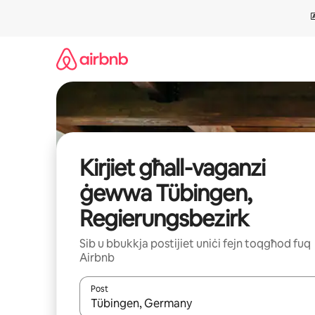
Aqbeż
għall-
kontenut
Kirjiet għall-vaganzi
ġewwa Tübingen,
Regierungsbezirk
Sib u bbukkja postijiet uniċi fejn toqgħod fuq
Airbnb
Post
Meta r-riżultati jkunu disponibbli, tista' tmur minn r