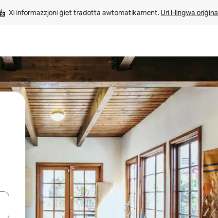
Xi informazzjoni ġiet tradotta awtomatikament. 
Uri l-lingwa oriġina
iżultat għall-ieħor bil-buttuni tal-vleġeġ 'il fuq jew 'l isfel jew billi tmi