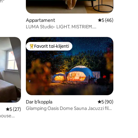
 m²
ru ta' reviews: 11
Appartament
Rating medju ta' 5
5 (46)
LUMA Studio- LIGHT. MISTRIEĦ.
ISSETTJA MILL-ĠDID
Favorit tal-klijenti
jenti
Wieħed mill-aqwa favoriti tal-klijenti
Dar b'koppla
Rating medju ta' 5
5 (90)
Glamping Oasis Dome Sauna Jacuzzi fil-
ru ta' reviews: 45
Rating medju ta' 5 minn 5, skont dan-numru ta' reviews: 27
5 (27)
kampanja
house