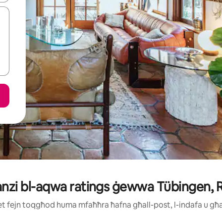
ganzi bl-aqwa ratings ġewwa Tübingen,
ijiet fejn toqgħod huma mfaħħra ħafna għall-post, l-indafa u g