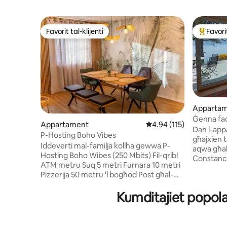
Favorit tal-klijenti
Favorit
Favorit tal-klijenti
Wieħed mi
Apparta
Ġenna faċċ
Appartament
Rating medju ta' 4.94 m
4.94 (115)
ilma
Dan l-app
P-Hosting Boho Vibes
għajxien 
Iddeverti mal-familja kollha ġewwa P-
aqwa għal 
Hosting Boho Wibes (250 Mbits) Fil-qrib!
Constance,
ATM metru Suq 5 metri Furnara 10 metri
tal-muntan
Pizzerija 50 metru 'l bogħod Post għal-
natura. De
logħob 50 metru 'l bogħod Il-Knisja 50
bħal Marie
metru 'l bogħod Lag 100 metru Grawnd
Kumditajiet popolar
Konstanz 
tal-futbol rikreattiv 200 metru Stazzjon
jinsab fuq 
tal-petrol 800 metru Ravensburger
ristorant
Spieleland 12 Km Bodensee 25 km
hija segwit