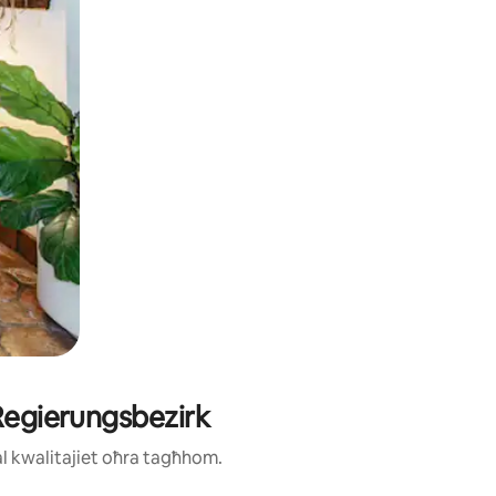
 Regierungsbezirk
ħal kwalitajiet oħra tagħhom.