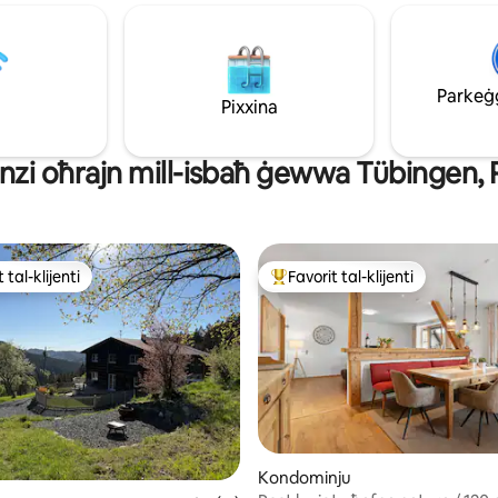
Qrib il-Lag Constance 80 km,M
Wallhausen. L-appartament huwa
km, Füssen 80 km, Oberdorf 8
 komdu u mgħammar tajjeb u
Allgäu Airport Memmingen 17 
t fuq il-lag. Editja
A7,direttament fuq Illerradweg
Parkeġġ 
Obersdorf,skiing, hiking, ċikliż
Pixxina
Alps...
ganzi oħrajn mill-isbaħ ġewwa Tübingen,
 tal-klijenti
Favorit tal-klijenti
ll-aqwa favoriti tal-klijenti
Wieħed mill-aqwa favoriti tal-kli
Kondominju