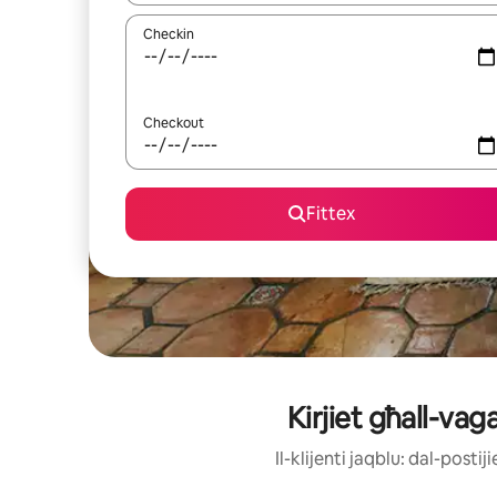
Checkin
Checkout
Fittex
Kirjiet għall-va
Il-klijenti jaqblu: dal-post