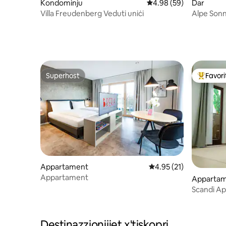
Kondominju
Rating medju ta' 4.98 
4.98 (59)
Dar
Villa Freudenberg Veduti uniċi
Alpe Son
Superhost
Favorit
Superhost
Wieħed mi
Appartament
Rating medju ta' 4.95 
4.95 (21)
Appartament
Apparta
Scandi A
Destinazzjonijiet x'tiskopri