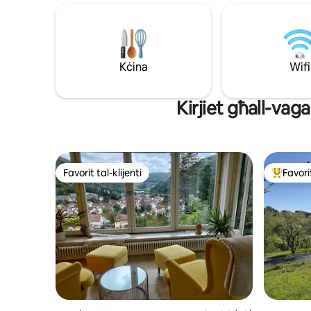
Bergland 30 Km Alpsee 70 Km Eistobel 25
il km sa 
Luftikus Children' s Play World 25 Km
eleganti,
Postijiet fejn toqgħod fiċ-ċentru 22 km
jinsab drit
Kastelli u lagi kullimkien🙂 Park għat-tixbit
Bad Waldsee 25 km Ħafna mogħdijiet
Kċina
Wifi
għall-mixjiet fit-tul
Kirjiet għall-va
Favorit tal-klijenti
Favorit
Favorit tal-klijenti
Wieħed mi