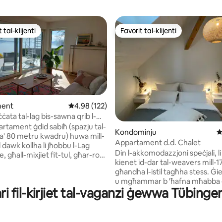
 tal-klijenti
Favorit tal-klijenti
ll-aqwa favoriti tal-klijenti
Favorit tal-klijenti
ment
Rating medju ta' 4.98 minn 5, skont dan-numr
4.98 (122)
ata tal-lag bis-sawna qrib l-
inn 5, skont dan-numru ta' reviews: 115
artament ġdid sabiħ (spazju tal-
Kondominju
R
ta' 80 metru kwadru) huwa mill-
Appartament d.d. Chalet
dawk kollha li jħobbu l-Lag
Din l-akkomodazzjoni speċjali, li
 għall-mixjiet fit-tul, għar-roti
kienet id-dar tal-weavers mill-1
ji u għal dawk li jħobbu n-
għandha l-istil tagħha stess. Ġi
stinazzjonijiet ta 'eskursjoni
u mgħammar b 'ħafna mħabba 
nschlucht, il-gżira ta' Mainau u
i fil-kirjiet tal-vaganzi ġewwa Tübing
u għall-klijenti. Salott kbir bi kċi
jinsabu viċin ħafna. Bodman
miftuħa, kamra tas-sodda, kamr
il-Lag Überling u joffri ftit
banju u gallerija. Dan jinsab fil-q
i sbieħ. Direttament wara d-dar
'Aitrach fil-Württembergisches 
a minn bajja naturali twila ta '11-