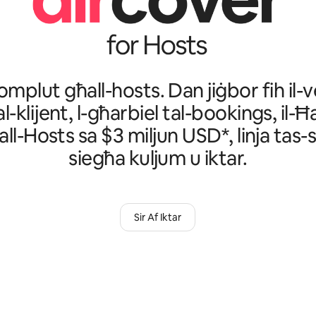
mplut għall-hosts. Dan jiġbor fih il-ve
l-klijent, l-għarbiel tal-bookings, il-Ħ
ll-Hosts sa $3 miljun USD*, linja tas-
siegħa kuljum u iktar.
Sir Af Iktar