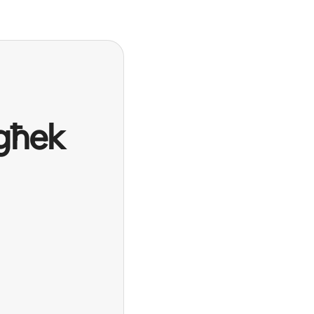
egħek