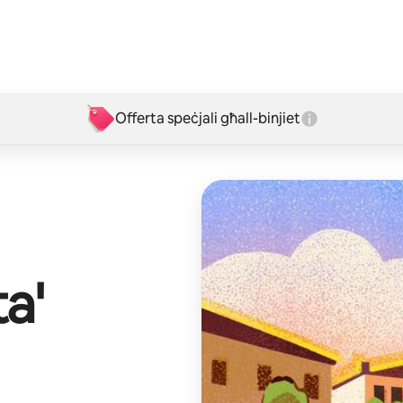
Offerta speċjali għall-binjiet
ta'