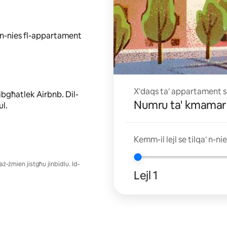
 n-nies fl-appartament
X'daqs ta' appartament se
 tibgħatlek Airbnb. Dil-
Numru ta' kmamar 
ul.
Kemm-il lejl se tilqa' n-n
 maż-żmien jistgħu jinbidlu. Id-
Lejl 1