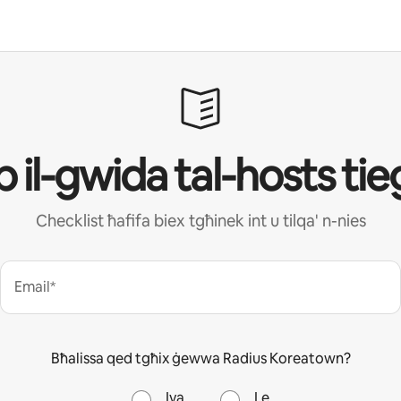
b il-gwida tal-hosts ti
Checklist ħafifa biex tgħinek int u tilqa' n-nies
Email*
Bħalissa qed tgħix ġewwa Radius Koreatown?
Iva
Le