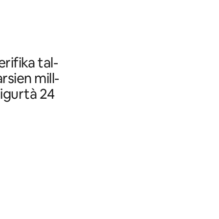
rifika tal-
arsien mill-
sigurtà 24