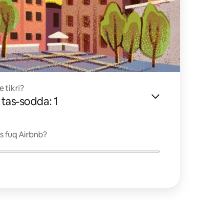
 tikri?
tas-sodda: 1
ies fuq Airbnb?