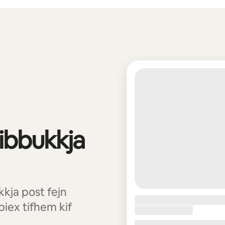
tibbukkja
kja post fejn
ex tifhem kif