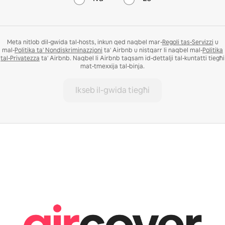
Meta nitlob dil-gwida tal-hosts, inkun qed naqbel mar-
Regoli tas-Servizzi
u
mal-
Politika ta' Nondiskriminazzjoni
ta' Airbnb u nistqarr li naqbel mal-
Politika
tal-Privatezza
ta' Airbnb. Naqbel li Airbnb taqsam id-dettalji tal-kuntatti tiegħi
mat-tmexxija tal-binja.
Ikseb il-gwida tiegħi