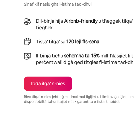
Sir af kif naslu għall-istima tad-dħul
Dil-binja hija
Airbnb-friendly
u tħeġġek tilqa'
tiegħek.
Tista' tilqa' sa
120 lejl fis-sena
Il-binja tieħu
sehemha ta' 15%
mill-ħlasijiet li
perċentwali diġà qed titqies fl-istima tad-dħ
Ibda ilqa' n-nies
Biex tilqa' n-nies jeħtieġlek timxi mal-liġijiet u l-limitazzjonijiet li
disponibbiltà tal-unitajiet mhix garantita u tista' tinbidel.