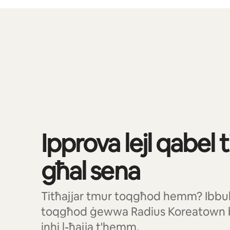
Tista' ddaħħal €772 fix-xahar
Qed jintwerew 0 ħwejjeġ minn 0
Ipprova lejl qabel 
għal sena
Titħajjar tmur toqgħod hemm? Ibbuk
toqgħod ġewwa Radius Koreatown bi
inhi l-ħajja t'hemm.