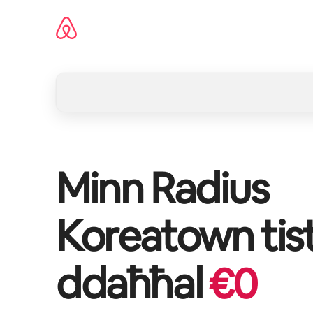
Aqbeż
għall-
kontenut
Minn
Radius
Koreatown
tis
ddaħħal
€
0