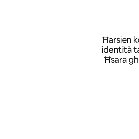
Ħarsien ko
identità ta
Ħsara għa