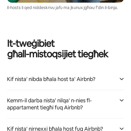
Il-hosts li qed niddeskrivu jafu ma jkunux jgħixu f'din il-binja.
It-tweġibiet
għall-mistoqsijiet tiegħek
Kif nista' nibda bħala host ta' Airbnb?
Kemm-il darba nista' nilqa' n-nies fl-
appartament tiegħi fuq Airbnb?
Kif nista' nirnexxi bħala host fuq Airbnb?