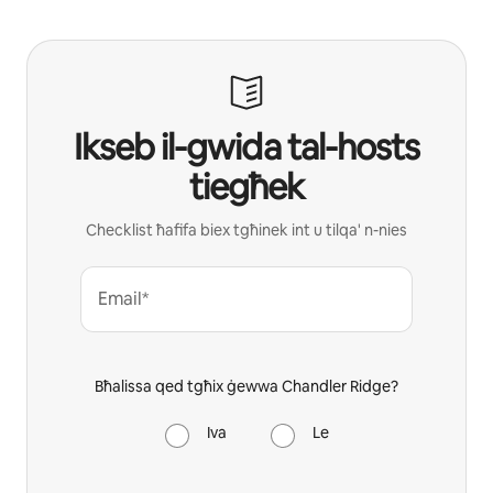
Ikseb il-gwida tal-hosts
tiegħek
Checklist ħafifa biex tgħinek int u tilqa' n-nies
Email*
Bħalissa qed tgħix ġewwa Chandler Ridge?
Iva
Le