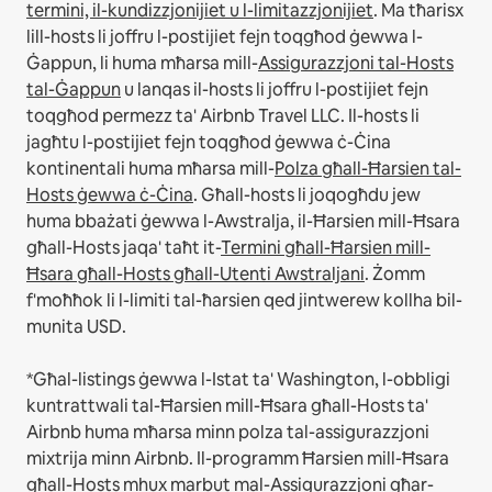
termini, il-kundizzjonijiet u l-limitazzjonijiet
.
Ma tħarisx
lill-hosts li joffru l-postijiet fejn toqgħod ġewwa l-
Ġappun, li huma mħarsa mill-
Assigurazzjoni tal-Hosts
tal-Ġappun
u lanqas il-hosts li joffru l-postijiet fejn
toqgħod permezz ta' Airbnb Travel LLC.
Il-hosts li
jagħtu l-postijiet fejn toqgħod ġewwa ċ-Ċina
kontinentali huma mħarsa mill-
Polza għall-Ħarsien tal-
Hosts ġewwa ċ-Ċina
.
Għall-hosts li joqogħdu jew
huma bbażati ġewwa l-Awstralja, il-Ħarsien mill-Ħsara
għall-Hosts jaqa' taħt it-
Termini għall-Ħarsien mill-
Ħsara għall-Hosts għall-Utenti Awstraljani
. Żomm
f'moħħok li l-limiti tal-ħarsien qed jintwerew kollha bil-
munita USD.
*Għal-listings ġewwa l-Istat ta' Washington, l-obbligi
kuntrattwali tal-Ħarsien mill-Ħsara għall-Hosts ta'
Airbnb huma mħarsa minn polza tal-assigurazzjoni
mixtrija minn Airbnb. Il-programm Ħarsien mill-Ħsara
għall-Hosts mhux marbut mal-Assigurazzjoni għar-