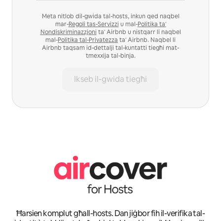
Meta nitlob dil-gwida tal-hosts, inkun qed naqbel
mar-
Regoli tas-Servizzi
u mal-
Politika ta'
Nondiskriminazzjoni
ta' Airbnb u nistqarr li naqbel
mal-
Politika tal-Privatezza
ta' Airbnb. Naqbel li
Airbnb taqsam id-dettalji tal-kuntatti tiegħi mat-
tmexxija tal-binja.
Ikseb il-gwida tiegħi
Ħarsien komplut għall-hosts. Dan jiġbor fih il-verifika tal-