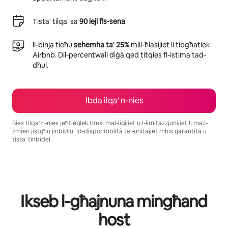
Tista' tilqa' sa
90 lejl fis-sena
Il-binja tieħu
sehemha ta' 25%
mill-ħlasijiet li tibgħatlek
Airbnb. Dil-perċentwali diġà qed titqies fl-istima tad-
dħul.
Ibda ilqa' n-nies
Biex tilqa' n-nies jeħtieġlek timxi mal-liġijiet u l-limitazzjonijiet li maż-
żmien jistgħu jinbidlu. Id-disponibbiltà tal-unitajiet mhix garantita u
tista' tinbidel.
Tista' ddaħħal €504 fix-xahar
Ikseb l-għajnuna mingħand
host