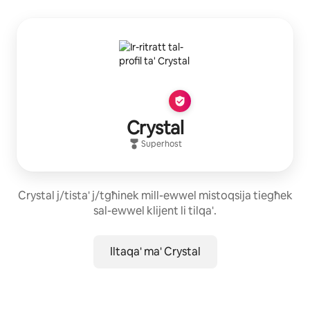
Crystal
Superhost
Crystal j/tista' j/tgħinek mill-ewwel mistoqsija tiegħek
sal-ewwel klijent li tilqa'.
Iltaqa' ma' Crystal