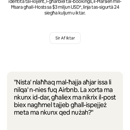
identità tal-klijent, l-għarbiel tal-bookings, il-Ħarsien mill-
Ħsara għall-Hosts sa $3 miljun USD*, linja tas-sigurtà 24
siegħa kuljum u iktar.
Sir Af Iktar
"Nista' nlaħħaq mal-ħajja aħjar issa li
nilqa' n-nies fuq Airbnb. La xorta ma
nkunx id-dar, għaliex ma nikrix il-post
biex nagħmel tajjeb għall-ispejjeż
meta ma nkunx qed nużah?"