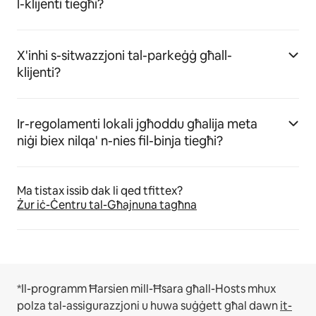
l-klijenti tiegħi?
X'inhi s-sitwazzjoni tal-parkeġġ għall-
klijenti?
Ir-regolamenti lokali jgħoddu għalija meta
niġi biex nilqa' n-nies fil-binja tiegħi?
Ma tistax issib dak li qed tfittex?
Żur iċ-Ċentru tal-Għajnuna tagħna
*Il-programm Ħarsien mill-Ħsara għall-Hosts mhux
polza tal-assigurazzjoni u huwa suġġett għal dawn
it-