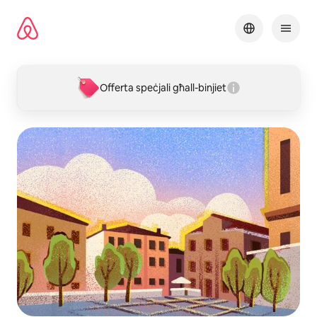
Aqbeż
għall-
kontenut
Offerta speċjali għall-binjiet