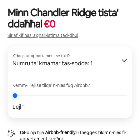
Minn
Chandler Ridge
tista'
ddaħħal
€
0
Sir af kif naslu għall-istima tad-dħul
X'daqs ta' appartament se tikri?
Numru ta' kmamar tas-sodda: 1
Kemm-il lejl se tilqa' n-nies fuq Airbnb?
Lejl 1
Dil-binja hija
Airbnb-friendly
u tħeġġek tilqa' n-nies fl-
appartament tiegħek.