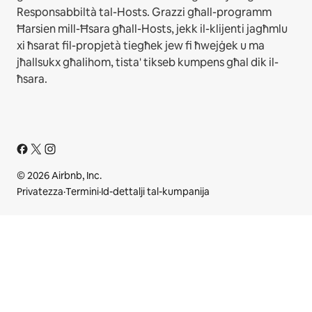
Responsabbiltà tal-Hosts. Grazzi għall-programm
Ħarsien mill-Ħsara għall-Hosts, jekk il-klijenti jagħmlu
xi ħsarat fil-propjetà tiegħek jew fi ħwejġek u ma
jħallsukx għalihom, tista' tikseb kumpens għal dik il-
ħsara.
© 2026 Airbnb, Inc.
Privatezza
·
Termini
·
Id-dettalji tal-kumpanija