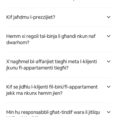
Kif jaħdmu l-prezzijiet?
Hemm xi regoli tal-binja li għandi nkun naf
dwarhom?
X'nagħmel bl-affarijiet tiegħi meta l-klijenti
jkunu fl-appartamenti tiegħi?
Kif se jidħlu l-klijenti fil-bini/fl-appartament
jekk ma nkunx hemm jien?
Min hu responsabbli għat-tindif wara li jitilqu