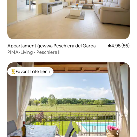
Appartament ġewwa Peschiera del Garda
Rating medju 
4.95 (56)
PIMA-Living - Peschiera II
Favorit tal-klijenti
Wieħed mill-aqwa favoriti tal-klijenti