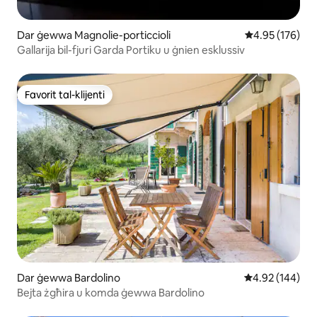
Dar ġewwa Magnolie-porticcioli
Rating medju t
4.95 (176)
Gallarija bil-fjuri Garda Portiku u ġnien esklussiv
Favorit tal-klijenti
Favorit tal-klijenti
Dar ġewwa Bardolino
Rating medju t
4.92 (144)
Bejta żgħira u komda ġewwa Bardolino