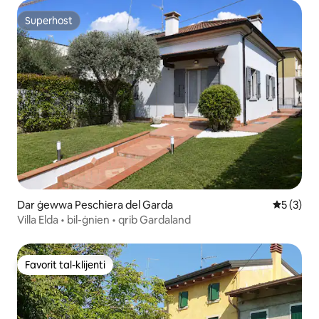
Superhost
Superhost
Dar ġewwa Peschiera del Garda
Rating me
5 (3)
Villa Elda • bil-ġnien • qrib Gardaland
Favorit tal-klijenti
Favorit tal-klijenti