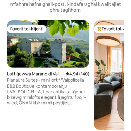
mfaħħra ħafna għall-post, l-indafa u għal kwalitajiet
oħra tagħhom.
Favorit tal-klijenti
Favorit tal-klije
Favorit tal-klijenti
Wieħed mill-aqwa f
Loft ġewwa Marano di Valp
Rating medju ta' 4.94 minn 5, sk
4.94 (140)
olicella
Pianaura Suites - mini loft f 'Valpolicella
B&B Boutique kontemporanju
f'VALPOLICELLA, f'dar antika tal-ġebel
b'żewġ minilofts eleganti li jagħtu fuq il-
wied, ĠNAN kbir mimli postijiet
maqtugħin 'il bogħod imdawwrin bid-
dwieli b'WHIRLPOOL ta' barra li tista' tuża
privatament għal sagħtejn kuljum (minn
Mejju sa Settembru biss għax mhux
imsaħħan). Sistema ĠEOTERMALI