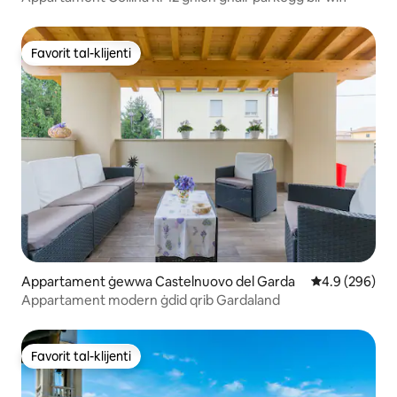
Favorit tal-klijenti
Favorit tal-klijenti
Appartament ġewwa Castelnuovo del Garda
Rating medju 
4.9 (296)
Appartament modern ġdid qrib Gardaland
Favorit tal-klijenti
Favorit tal-klijenti