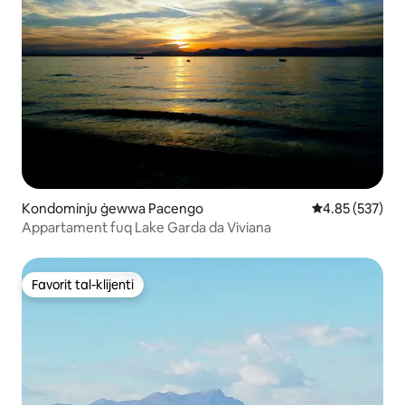
Kondominju ġewwa Pacengo
Rating medju t
4.85 (537)
Appartament fuq Lake Garda da Viviana
Favorit tal-klijenti
Favorit tal-klijenti