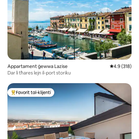
Appartament ġewwa Lazise
Rating medju 
4.9 (318)
Dar li tħares lejn il-port storiku
Favorit tal-klijenti
Wieħed mill-aqwa favoriti tal-klijenti