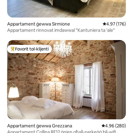
Appartament ġewwa Sirmione
Rating medju t
4.97 (176)
Appartament rinnovat imdawwal "Kantuniera ta 'ale"
Favorit tal-klijenti
Wieħed mill-aqwa favoriti tal-klijenti
Appartament ġewwa Grezzana
Rating medju ta
4.96 (280)
Appartament Collina RF12 ġnien għall-parkeġġ bil-wifi