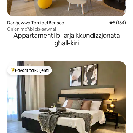
Dar ġewwa Torri del Benaco
Rating medj
5 (154)
Ġnien moħbi bis-sawna!
Appartamenti bl-arja kkundizzjonata
għall-kiri
Favorit tal-klijenti
Wieħed mill-aqwa favoriti tal-klijenti