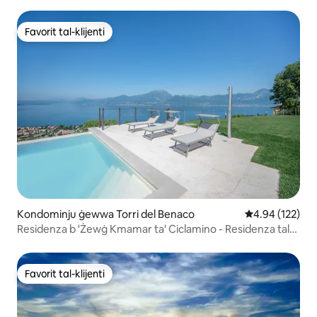
Favorit tal-klijenti
Favorit tal-klijenti
Kondominju ġewwa Torri del Benaco
Rating medju t
4.94 (122)
Residenza b 'Żewġ Kmamar ta' Ciclamino - Residenza tal-
Fjuri ta 'Lavender
Favorit tal-klijenti
Favorit tal-klijenti