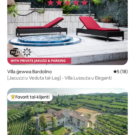
Villa ġewwa Bardolino
Rating med
5 (18)
[Jacuzzi u Veduta tal-Lag] - Villa Lussuża u Eleganti
Favorit tal-klijenti
Wieħed mill-aqwa favoriti tal-klijenti