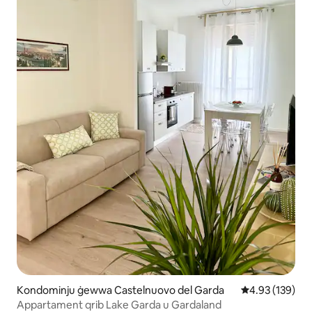
Kondominju ġewwa Castelnuovo del Garda
Rating medju t
4.93 (139)
Appartament qrib Lake Garda u Gardaland