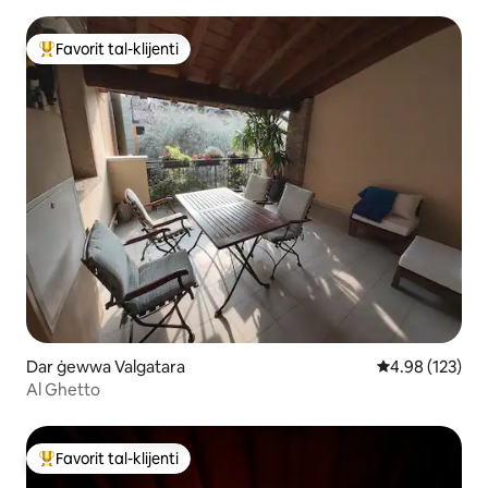
Favorit tal-klijenti
Wieħed mill-aqwa favoriti tal-klijenti
Dar ġewwa Valgatara
Rating medju t
4.98 (123)
Al Ghetto
Favorit tal-klijenti
Wieħed mill-aqwa favoriti tal-klijenti