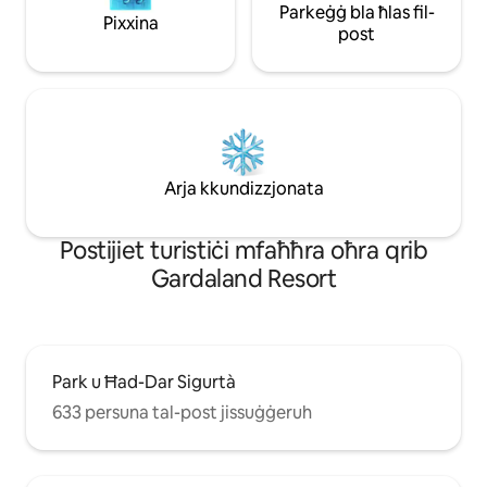
Parkeġġ bla ħlas fil-
Pixxina
post
Arja kkundizzjonata
Роѕtіјіеt turіѕtіċі mfаħħrа оħrа qrіb
Gardaland Resort
Park u Ħad-Dar Sigurtà
633 persuna tal-post jissuġġeruh