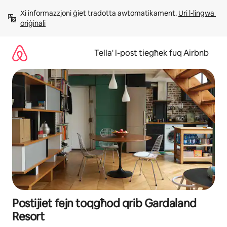
Aqbeż
Xi informazzjoni ġiet tradotta awtomatikament. 
Uri l-lingwa 
għall-
oriġinali
kontenut
Tella' l-post tiegħek fuq Airbnb
Postijiet fejn toqgħod qrib Gardaland
Resort