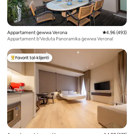
Appartament ġewwa Verona
Rating medju ta
4.96 (493)
Appartament b'Veduta Panoramika ġewwa Verona!
Favorit tal-klijenti
Wieħed mill-aqwa favoriti tal-klijenti