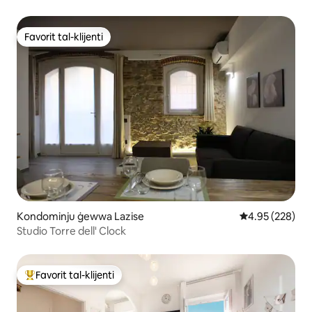
Favorit tal-klijenti
Favorit tal-klijenti
Kondominju ġewwa Lazise
Rating medju t
4.95 (228)
Studio Torre dell' Clock
Favorit tal-klijenti
Wieħed mill-aqwa favoriti tal-klijenti