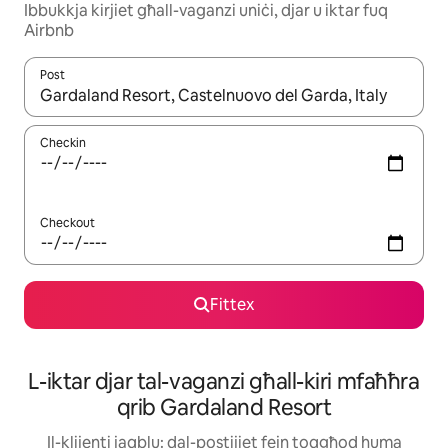
Ibbukkja kirjiet għall-vaganzi uniċi, djar u iktar fuq
Airbnb
Post
Meta r-riżultati jkunu disponibbli, tista' tmur minn riżultat għall-ie
Checkin
Checkout
Fittex
L-iktar djar tal-vaganzi għall-kiri mfaħħra
qrib Gardaland Resort
Il-klijenti jaqblu: dal-postijiet fejn toqgħod huma