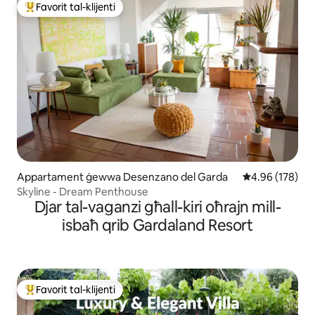
Favorit tal-klijenti
Wieħed mill-aqwa favoriti tal-klijenti
Appartament ġewwa Desenzano del Garda
Rating medju t
4.96 (178)
Skyline - Dream Penthouse
Djar tal-vaganzi għall-kiri oħrajn mill-
isbaħ qrib Gardaland Resort
Favorit tal-klijenti
Wieħed mill-aqwa favoriti tal-klijenti