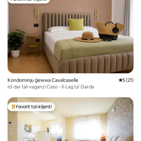
Favorit tal-klijenti
Kondominju ġewwa Cavalcaselle
Rating med
5 (21)
Id-dar tal-vaganzi Caso - Il-Lag ta' Garda
Favorit tal-klijenti
Wieħed mill-aqwa favoriti tal-klijenti