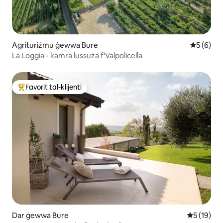
Agrituriżmu ġewwa Bure
Rating me
5 (6)
La Loggia - kamra lussuża f'Valpolicella
Favorit tal-klijenti
Wieħed mill-aqwa favoriti tal-klijenti
Dar ġewwa Bure
Rating med
5 (19)