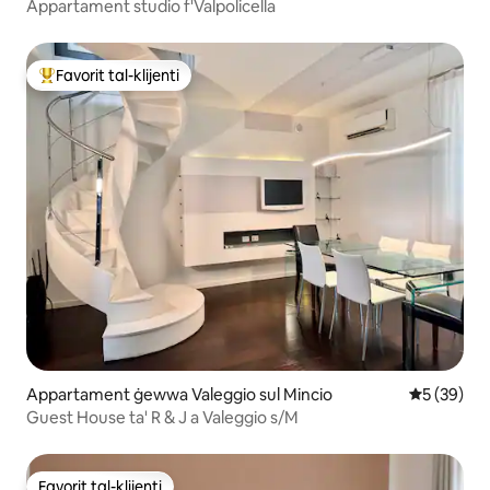
Appartament studio f'Valpolicella
Favorit tal-klijenti
Wieħed mill-aqwa favoriti tal-klijenti
Appartament ġewwa Valeggio sul Mincio
Rating med
5 (39)
Guest House ta' R & J a Valeggio s/M
Favorit tal-klijenti