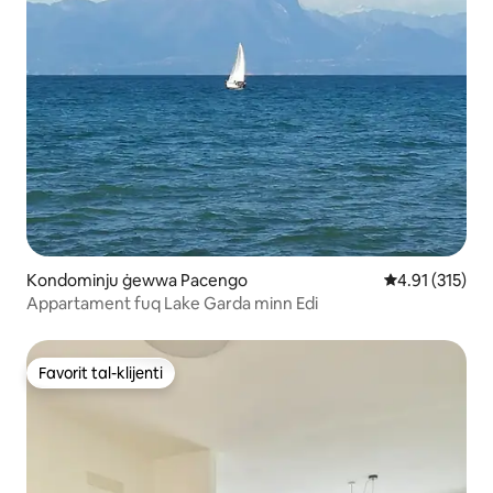
Kondominju ġewwa Pacengo
Rating medju t
4.91 (315)
Appartament fuq Lake Garda minn Edi
Favorit tal-klijenti
Favorit tal-klijenti