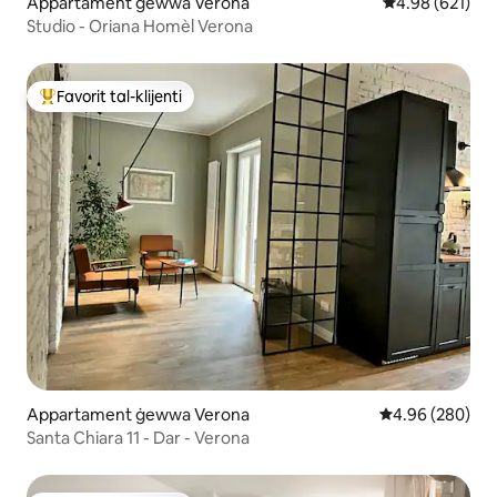
Appartament ġewwa Verona
Rating medju t
4.98 (621)
Studio - Oriana Homèl Verona
Favorit tal-klijenti
Wieħed mill-aqwa favoriti tal-klijenti
Appartament ġewwa Verona
Rating medju ta
4.96 (280)
Santa Chiara 11 - Dar - Verona