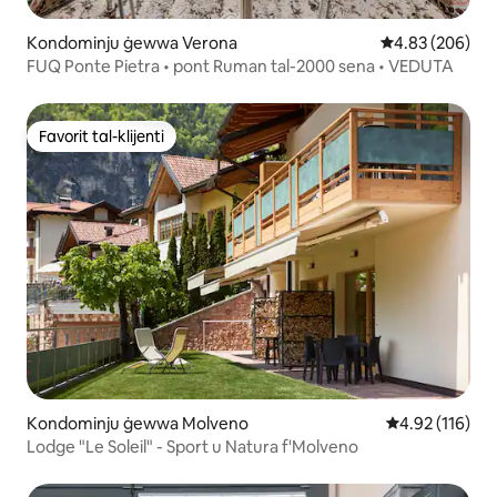
Kondominju ġewwa Verona
Rating medju ta
4.83 (206)
FUQ Ponte Pietra • pont Ruman tal-2000 sena • VEDUTA
Favorit tal-klijenti
Favorit tal-klijenti
Kondominju ġewwa Molveno
Rating medju t
4.92 (116)
Lodge "Le Soleil" - Sport u Natura f'Molveno