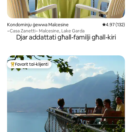
Kondominju ġewwa Malcesine
Rating medju t
4.97 (132)
~Casa Zanetti~ Malcesine, Lake Garda
Djar addattati għall-familji għall-kiri
Favorit tal-klijenti
Wieħed mill-aqwa favoriti tal-klijenti