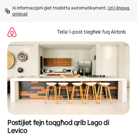
Aqbeż
Xi informazzjoni ġiet tradotta awtomatikament. 
Uri l-lingwa 
għall-
oriġinali
kontenut
Tella' l-post tiegħek fuq Airbnb
Postijiet fejn toqgħod qrib Lago di
Levico