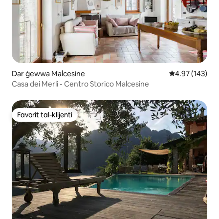
Dar ġewwa Malcesine
Rating medju t
4.97 (143)
Casa dei Merli - Centro Storico Malcesine
Favorit tal-klijenti
Favorit tal-klijenti