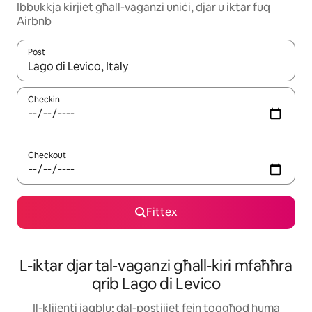
Ibbukkja kirjiet għall-vaganzi uniċi, djar u iktar fuq
Airbnb
Post
Meta r-riżultati jkunu disponibbli, tista' tmur minn riżultat għall-ie
Checkin
Checkout
Fittex
L-iktar djar tal-vaganzi għall-kiri mfaħħra
qrib Lago di Levico
Il-klijenti jaqblu: dal-postijiet fejn toqgħod huma