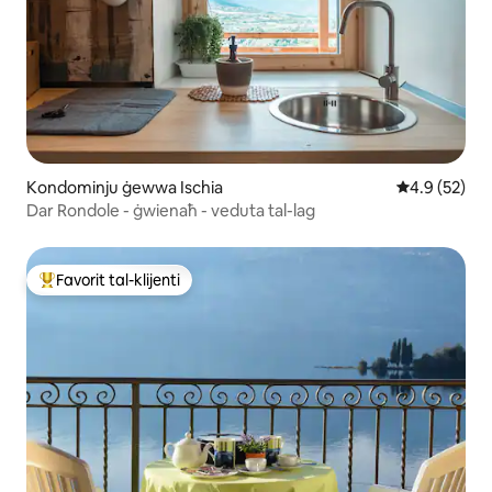
Kondominju ġewwa Ischia
Rating medju
4.9 (52)
Dar Rondole - ġwienaħ - veduta tal-lag
Favorit tal-klijenti
Wieħed mill-aqwa favoriti tal-klijenti