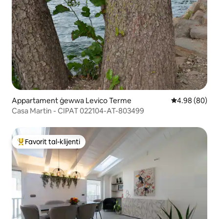
Appartament ġewwa Levico Terme
Rating medju t
4.98 (80)
Casa Martin - CIPAT 022104-AT-803499
Favorit tal-klijenti
Wieħed mill-aqwa favoriti tal-klijenti