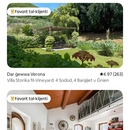
Favorit tal-klijenti
Wieħed mill-aqwa favoriti tal-klijenti
Dar ġewwa Verona
Rating medju t
4.97 (263)
Villa Storika fil-Vineyard: 4 Sodod, 4 Banjijiet u Ġnien
Favorit tal-klijenti
Wieħed mill-aqwa favoriti tal-klijenti