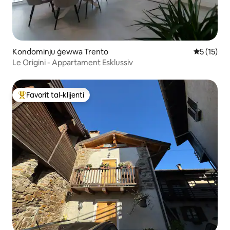
Kondominju ġewwa Trento
Rating med
5 (15)
Le Origini - Appartament Esklussiv
Favorit tal-klijenti
Wieħed mill-aqwa favoriti tal-klijenti