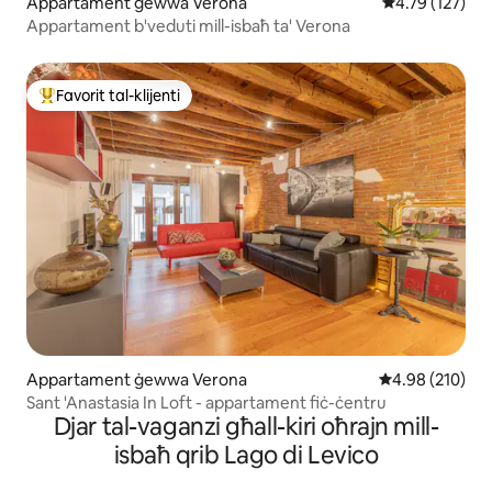
Appartament ġewwa Verona
Rating medju t
4.79 (127)
Appartament b'veduti mill-isbaħ ta' Verona
Favorit tal-klijenti
Wieħed mill-aqwa favoriti tal-klijenti
Appartament ġewwa Verona
Rating medju t
4.98 (210)
Sant 'Anastasia In Loft - appartament fiċ-ċentru
Djar tal-vaganzi għall-kiri oħrajn mill-
isbaħ qrib Lago di Levico