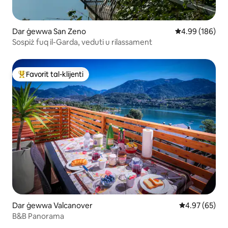
Dar ġewwa San Zeno
Rating medju t
4.99 (186)
Sospiż fuq il-Garda, veduti u rilassament
Favorit tal-klijenti
Wieħed mill-aqwa favoriti tal-klijenti
Dar ġewwa Valcanover
Rating medju 
4.97 (65)
B&B Panorama