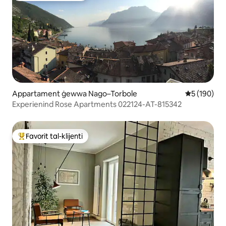
Appartament ġewwa Nago–Torbole
Rating medj
5 (190)
Experienind Rose Apartments 022124-AT-815342
Favorit tal-klijenti
Wieħed mill-aqwa favoriti tal-klijenti