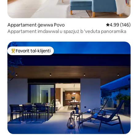
Appartament ġewwa Povo
Rating medju t
4.99 (146)
Appartament imdawwal u spazjuż b 'veduta panoramika
Favorit tal-klijenti
Wieħed mill-aqwa favoriti tal-klijenti