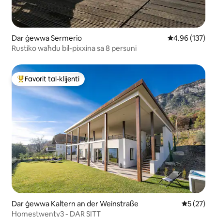
Dar ġewwa Sermerio
Rating medju t
4.96 (137)
Rustiko waħdu bil-pixxina sa 8 persuni
Favorit tal-klijenti
Wieħed mill-aqwa favoriti tal-klijenti
Dar ġewwa Kaltern an der Weinstraße
Rating med
5 (27)
Homestwenty3 - DAR SITT