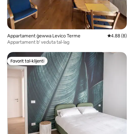
Appartament ġewwa Levico Terme
Rating medju
4.88 (8)
Appartament b' veduta tal-lag
Favorit tal-klijenti
Favorit tal-klijenti