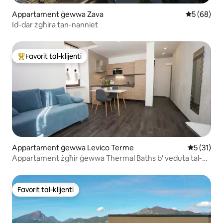
Appartament ġewwa Zava
Rating med
5 (68)
Id-dar żgħira tan-nanniet
Favorit tal-klijenti
Wieħed mill-aqwa favoriti tal-klijenti
Appartament ġewwa Levico Terme
Rating med
5 (31)
Appartament żgħir ġewwa Thermal Baths b' veduta tal-
lag
Favorit tal-klijenti
Favorit tal-klijenti