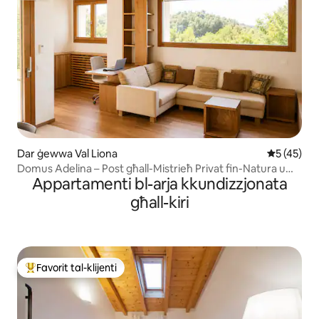
Dar ġewwa Val Liona
Rating med
5 (45)
Domus Adelina – Post għall-Mistrieħ Privat fin-Natura u
Appartamenti bl-arja kkundizzjonata
għall-Benesseri
għall-kiri
Favorit tal-klijenti
Wieħed mill-aqwa favoriti tal-klijenti