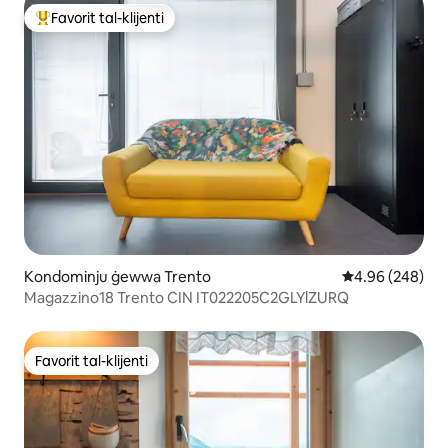
Favorit tal-klijenti
Wieħed mill-aqwa favoriti tal-klijenti
Kondominju ġewwa Trento
Rating medju ta
4.96 (248)
Magazzino18 Trento CIN IT022205C2GLYlZURQ
Favorit tal-klijenti
Favorit tal-klijenti