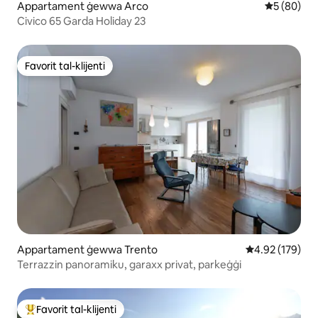
Appartament ġewwa Arco
Rating med
5 (80)
Civico 65 Garda Holiday 23
Favorit tal-klijenti
Favorit tal-klijenti
Appartament ġewwa Trento
Rating medju t
4.92 (179)
Terrazzin panoramiku, garaxx privat, parkeġġi
Favorit tal-klijenti
Wieħed mill-aqwa favoriti tal-klijenti