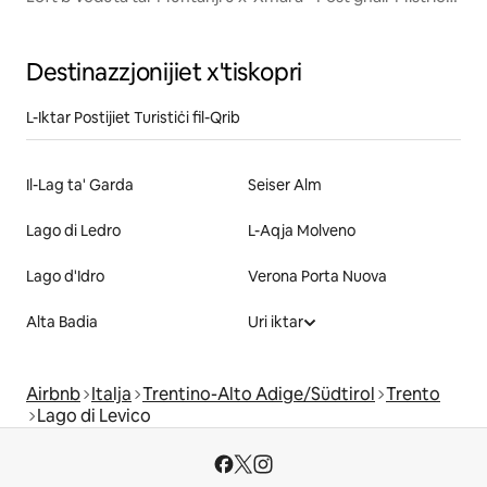
bil-Gallarija
Destinazzjonijiet x'tiskopri
L-Iktar Postijiet Turistiċi fil-Qrib
Il-Lag ta' Garda
Seiser Alm
Lago di Ledro
L-Aqja Molveno
Lago d'Idro
Verona Porta Nuova
Alta Badia
Uri iktar
Airbnb
Italja
Trentino-Alto Adige/Südtirol
Trento
Lago di Levico