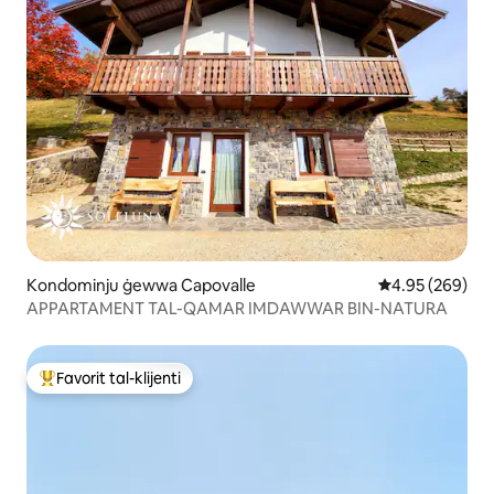
Kondominju ġewwa Capovalle
Rating medju ta
4.95 (269)
APPARTAMENT TAL-QAMAR IMDAWWAR BIN-NATURA
Favorit tal-klijenti
Wieħed mill-aqwa favoriti tal-klijenti