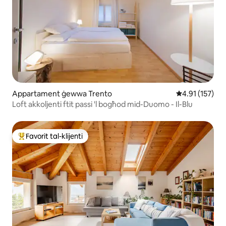
Appartament ġewwa Trento
Rating medju t
4.91 (157)
Loft akkoljenti ftit passi 'l bogħod mid-Duomo - Il-Blu
Favorit tal-klijenti
Wieħed mill-aqwa favoriti tal-klijenti