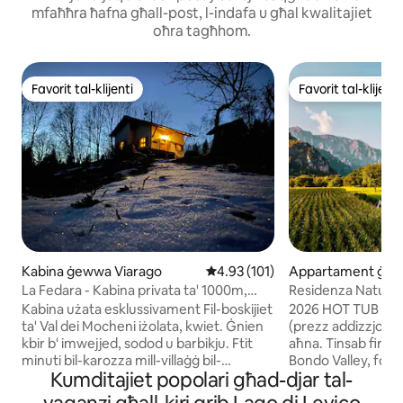
mfaħħra ħafna għall-post, l-indafa u għal kwalitajiet
oħra tagħhom.
Favorit tal-klijenti
Favorit tal-klijenti
Favorit tal-klijenti
Favorit tal-klijenti
Kabina ġewwa Viarago
Rating medju ta' 4.93 minn 5, s
4.93 (101)
Appartament ġe
osine sul Garda
La Fedara - Kabina privata ta' 1000m,
Residenza Naturali
intima!
Naturali ta' Bondo
Kabina użata esklussivament Fil-boskijiet
2026 HOT TUB ĠDID
ta' Val dei Mocheni iżolata, kwiet. Ġnien
(prezz addizzjonali)
kbir b' imwejjed, sodod u barbikju. Ftit
aħna. Tinsab fir-Ri
minuti bil-karozza mill-villaġġ bil-
Bondo Valley, fost 
Kumditajiet popolari għad-djar tal-
kumditajiet kollha Mixjiet fit-tul, trekking,
foresti ħodor li jħa
biking, lagi... Il-pets aċċettati. Bjankerija
Garda. 'Il bogħod mil