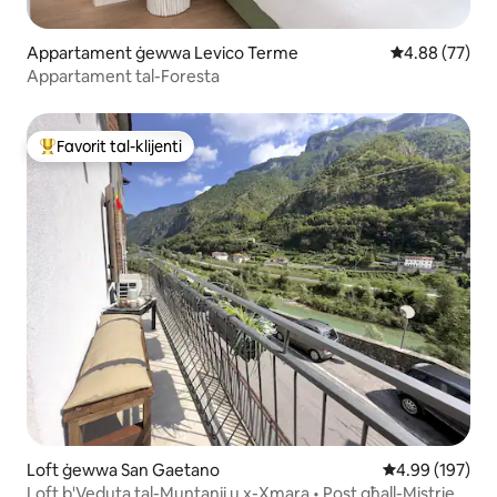
Appartament ġewwa Levico Terme
Rating medju 
4.88 (77)
Appartament tal-Foresta
Favorit tal-klijenti
Wieħed mill-aqwa favoriti tal-klijenti
Loft ġewwa San Gaetano
Rating medju t
4.99 (197)
Loft b'Veduta tal-Muntanji u x-Xmara • Post għall-Mistrieħ