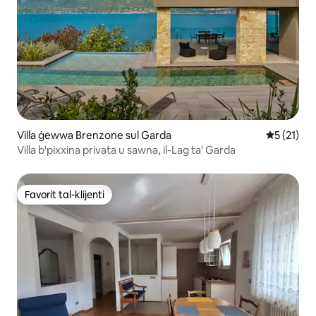
Villa ġewwa Brenzone sul Garda
Rating med
5 (21)
Villa b'pixxina privata u sawna, il-Lag ta' Garda
Favorit tal-klijenti
Favorit tal-klijenti