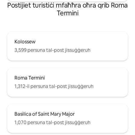
Роѕtіјіеt turіѕtіċі mfаħħrа оħrа qrіb Roma
Termini
Kolossew
3,599 persuna tal-post jissuġġeruh
Roma Termini
1,312-il persuna tal-post jissuġġeruh
Basilica of Saint Mary Major
1,070 persuna tal-post jissuġġeruh