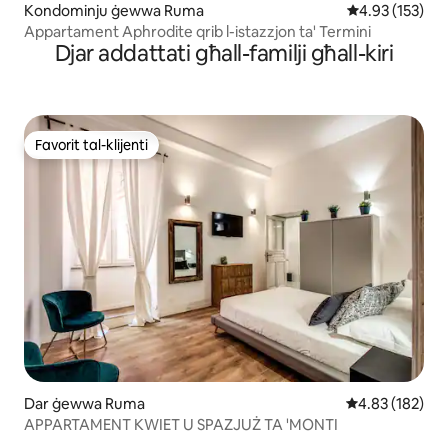
Kondominju ġewwa Ruma
Rating medju t
4.93 (153)
Appartament Aphrodite qrib l-istazzjon ta' Termini
Djar addattati għall-familji għall-kiri
Favorit tal-klijenti
Favorit tal-klijenti
Dar ġewwa Ruma
Rating medju t
4.83 (182)
APPARTAMENT KWIET U SPAZJUŻ TA 'MONTI