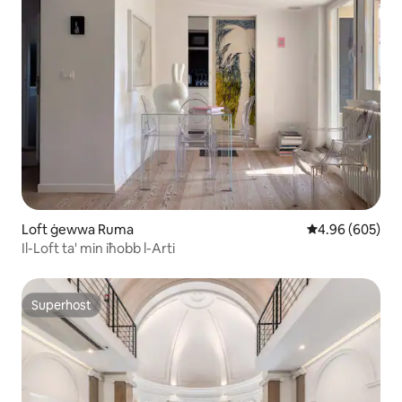
Loft ġewwa Ruma
Rating medju ta
4.96 (605)
Il-Loft ta' min iħobb l-Arti
Superhost
Superhost