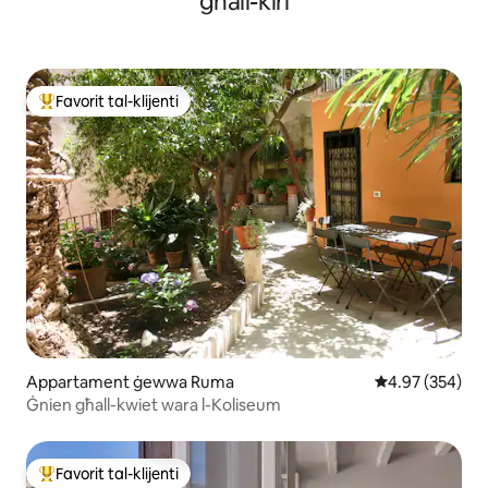
għall-kiri
Favorit tal-klijenti
Wieħed mill-aqwa favoriti tal-klijenti
Appartament ġewwa Ruma
Rating medju t
4.97 (354)
Ġnien għall-kwiet wara l-Koliseum
Favorit tal-klijenti
Wieħed mill-aqwa favoriti tal-klijenti