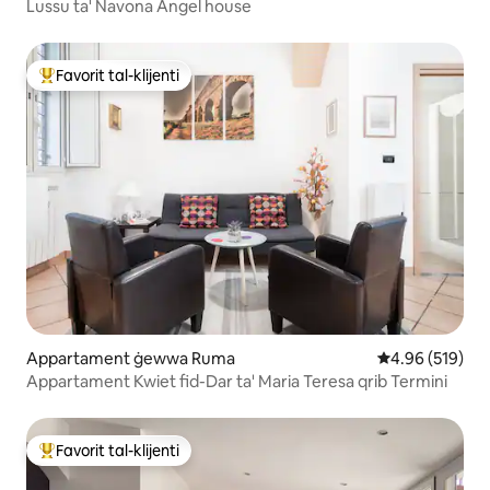
Lussu ta' Navona Angel house
Favorit tal-klijenti
Wieħed mill-aqwa favoriti tal-klijenti
Appartament ġewwa Ruma
Rating medju t
4.96 (519)
Appartament Kwiet fid-Dar ta' Maria Teresa qrib Termini
Favorit tal-klijenti
Wieħed mill-aqwa favoriti tal-klijenti