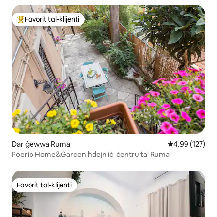
Favorit tal-klijenti
Wieħed mill-aqwa favoriti tal-klijenti
Dar ġewwa Ruma
Rating medju t
4.99 (127)
Poerio Home&Garden ħdejn iċ-ċentru ta' Ruma
Favorit tal-klijenti
Favorit tal-klijenti