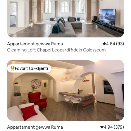
Appartament ġewwa Ruma
Rating medju 
4.84 (93)
Gleaming Loft Chapel Leopardi ħdejn Colosseum
Favorit tal-klijenti
Wieħed mill-aqwa favoriti tal-klijenti
Appartament ġewwa Ruma
Rating medju ta
4.94 (379)