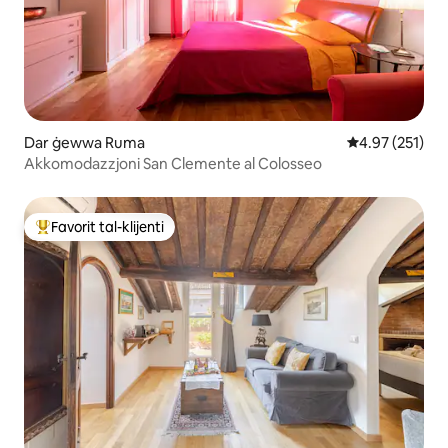
Dar ġewwa Ruma
Rating medju t
4.97 (251)
Akkomodazzjoni San Clemente al Colosseo
Favorit tal-klijenti
Wieħed mill-aqwa favoriti tal-klijenti