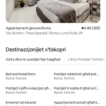
Appartament ġewwa Ruma
Rating medju ta
4.86 (265)
Via Veneto - Passi Spanjoli -Roma Luma Suite 29
Destinazzjonijiet x'tiskopri
Xorta oħra ta' postijiet fejn toqgħod
L-Iktar Postijiet Turistiċi f
Bed and breakfasts
Postijiet addattati għall-pets għall-kiri
Roma Termini
Roma Termini
Postijiet li joffru kolazzjon għall-kiri
Postijiet b'sodda b'għoli aċċessibbli għall-kiri
Roma Termini
Roma Termini
Kmamar tal-lukandi
Appartamenti privati għall-kiri