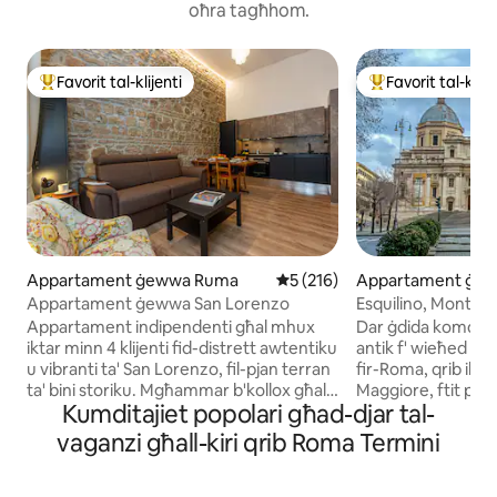
oħra tagħhom.
Favorit tal-klijenti
Favorit tal-klije
Wieħed mill-aqwa favoriti tal-klijenti
Wieħed mill-aqwa f
Appartament ġewwa Ruma
Rating medju ta' 5 minn 5, s
5 (216)
Appartament ġe
Appartament ġewwa San Lorenzo
Esquilino, Monti, C
House
Appartament indipendenti għal mhux
Dar ġdida komda ħaf
iktar minn 4 klijenti fid-distrett awtentiku
antik f' wieħed mil
u vibranti ta' San Lorenzo, fil-pjan terran
fir-Roma, qrib il-ka
ta' bini storiku. Mgħammar b'kollox għall-
Maggiore, ftit pass
Kumditajiet popolari għad-djar tal-
aktar żjara komda f'Ruma — bħal fid-dar,
istazzjon ċentrali u 
iżda aħjar. Kamra tas-sodda b'sodda
timxi' l bogħod mi
vaganzi għall-kiri qrib Roma Termini
king-size bil-memory foam u Smart TV,
tal-Opera u dar pr
kamra tal-banju tal-irħam b'magna tal-
minn xarabank u m
ħasil/tad-dryer, kċina Miele
qatt ma jkollok bżo