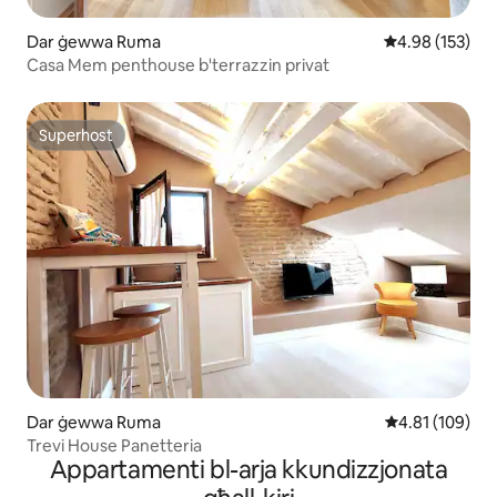
Dar ġewwa Ruma
Rating medju t
4.98 (153)
Casa Mem penthouse b'terrazzin privat
Superhost
Superhost
Dar ġewwa Ruma
Rating medju t
4.81 (109)
Trevi House Panetteria
Appartamenti bl-arja kkundizzjonata