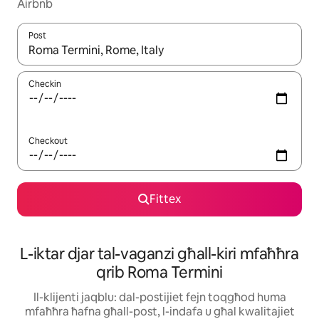
Airbnb
Post
Meta r-riżultati jkunu disponibbli, tista' tmur minn riżultat għall-ie
Checkin
Checkout
Fittex
L-iktar djar tal-vaganzi għall-kiri mfaħħra
qrib Roma Termini
Il-klijenti jaqblu: dal-postijiet fejn toqgħod huma
mfaħħra ħafna għall-post, l-indafa u għal kwalitajiet