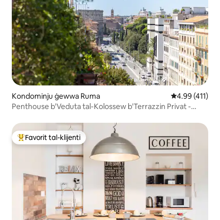
Kondominju ġewwa Ruma
Rating medju t
4.99 (411)
Penthouse b'Veduta tal-Kolossew b'Terrazzin Privat -
Monti
Favorit tal-klijenti
Wieħed mill-aqwa favoriti tal-klijenti