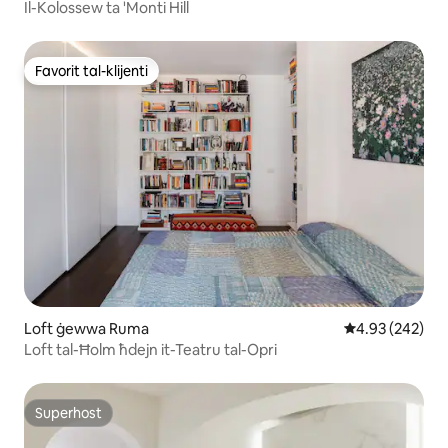
Il-Kolossew ta 'Monti Hill
Favorit tal-klijenti
Favorit tal-klijenti
Loft ġewwa Ruma
Rating medju t
4.93 (242)
Loft tal-Ħolm ħdejn it-Teatru tal-Opri
Superhost
Superhost