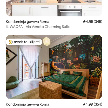
Kondominju ġewwa Ruma
Rating medju t
4.95 (345)
IL-WAQFA - Via Veneto Charming Suite
Favorit tal-klijenti
Wieħed mill-aqwa favoriti tal-klijenti
Kondominju ġewwa Ruma
Rating medju ta
4.99 (354)