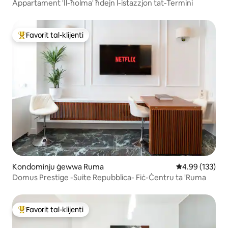
Appartament 'Il-ħolma' ħdejn l-istazzjon tat-Termini
Favorit tal-klijenti
Wieħed mill-aqwa favoriti tal-klijenti
Kondominju ġewwa Ruma
Rating medju t
4.99 (133)
Domus Prestige -Suite Repubblica- Fiċ-Ċentru ta 'Ruma
Favorit tal-klijenti
Wieħed mill-aqwa favoriti tal-klijenti