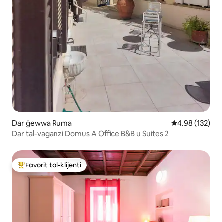
Dar ġewwa Ruma
Rating medju t
4.98 (132)
Dar tal-vaganzi Domus A Office B&B u Suites 2
Favorit tal-klijenti
Wieħed mill-aqwa favoriti tal-klijenti