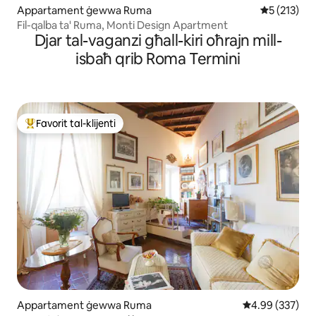
Appartament ġewwa Ruma
Rating medj
5 (213)
Fil-qalba ta' Ruma, Monti Design Apartment
Djar tal-vaganzi għall-kiri oħrajn mill-
isbaħ qrib Roma Termini
Favorit tal-klijenti
Wieħed mill-aqwa favoriti tal-klijenti
Appartament ġewwa Ruma
Rating medju t
4.99 (337)