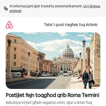
Aqbeż
Xi informazzjoni ġiet tradotta awtomatikament. 
Uri l-lingwa 
għall-
oriġinali
kontenut
Tella' l-post tiegħek fuq Airbnb
Postijiet fejn toqgħod qrib Roma Termini
Ibbukkja kirjiet għall-vaganzi uniċi, djar u iktar fuq