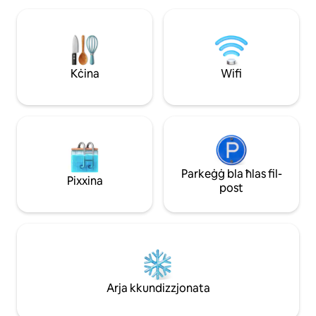
kompletament elettrika, żona tal-ħajja
Fuq talba, jistgħu 
b'sufan sodda u t-tieni Smart TV. Apps
tal-golf b'aċċess 
ta' streaming b'xejn u Wi-Fi b'veloċità
(green fee) fl-aħja
għolja. Ristoranti, wine bars, ħwienet u
f'Ruma u fir-reġjun 
trasport pubbliku kollha f'distanza qasira
trasportazzjoni mh
Kċina
Wifi
bil-mixi.
Parkeġġ bla ħlas fil-
Pixxina
post
Arja kkundizzjonata