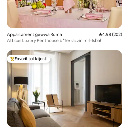
Appartament ġewwa Ruma
Rating medju ta
4.98 (202)
Atticus Luxury Penthouse b 'Terrazzin mill-Isbaħ
Favorit tal-klijenti
Wieħed mill-aqwa favoriti tal-klijenti