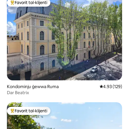
Favorit tal-klijenti
Wieħed mill-aqwa favoriti tal-klijenti
Kondominju ġewwa Ruma
Rating medju t
4.93 (129)
Dar Beatrix
Favorit tal-klijenti
Wieħed mill-aqwa favoriti tal-klijenti