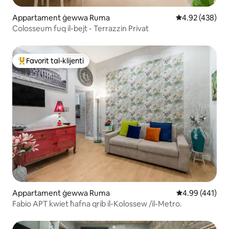
Appartament ġewwa Ruma
Rating medju t
4.92 (438)
Colosseum fuq il-bejt - Terrazzin Privat
Favorit tal-klijenti
Wieħed mill-aqwa favoriti tal-klijenti
Appartament ġewwa Ruma
Rating medju t
4.99 (441)
Fabio APT kwiet ħafna qrib il-Kolossew /il-Metro.