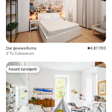
Dar ġewwa Ruma
Rating medju t
4.87 (151)
3’ To Colosseum
Favorit tal-klijenti
Favorit tal-klijenti