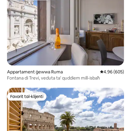
Appartament ġewwa Ruma
Rating medju ta
4.96 (605)
Fontana di Trevi, veduta ta' quddiem mill-isbaħ
Favorit tal-klijenti
Favorit tal-klijenti