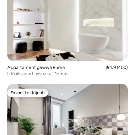
Appartament ġewwa Ruma
Rating medju 
4.9 (400)
Il-Kolossew Lussuż ta 'Domus
Favorit tal-klijenti
Favorit tal-klijenti