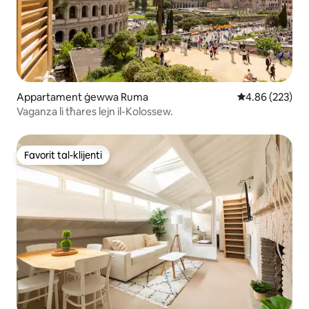
Appartament ġewwa Ruma
Rating medju t
4.86 (223)
Vaganza li tħares lejn il-Kolossew.
Favorit tal-klijenti
Favorit tal-klijenti