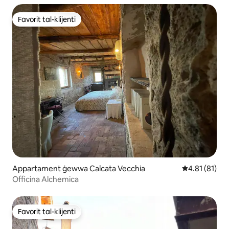
Favorit tal-klijenti
Favorit tal-klijenti
Appartament ġewwa Calcata Vecchia
Rating medju 
4.81 (81)
Officina Alchemica
Favorit tal-klijenti
Favorit tal-klijenti