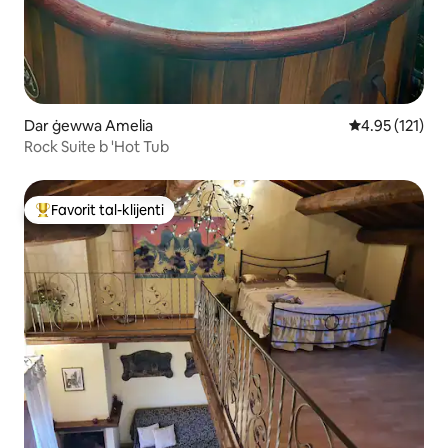
Dar ġewwa Amelia
Rating medju t
4.95 (121)
Rock Suite b 'Hot Tub
Favorit tal-klijenti
Wieħed mill-aqwa favoriti tal-klijenti