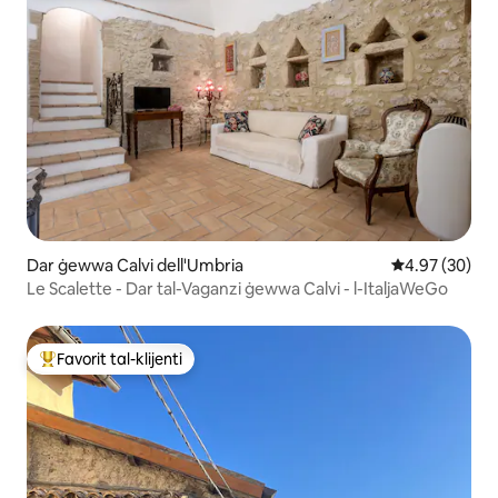
Dar ġewwa Calvi dell'Umbria
Rating medju 
4.97 (30)
Le Scalette - Dar tal-Vaganzi ġewwa Calvi - l-ItaljaWeGo
Favorit tal-klijenti
Wieħed mill-aqwa favoriti tal-klijenti