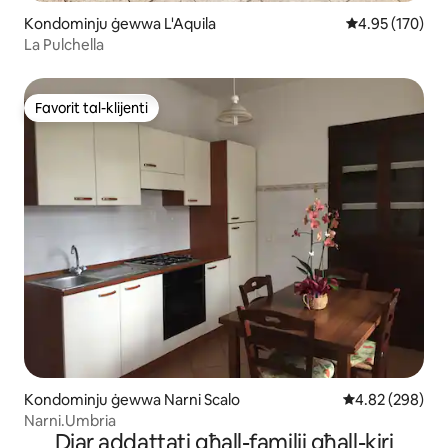
Kondominju ġewwa L'Aquila
Rating medju t
4.95 (170)
La Pulchella
Favorit tal-klijenti
Favorit tal-klijenti
Kondominju ġewwa Narni Scalo
Rating medju ta
4.82 (298)
Narni.Umbria
Djar addattati għall-familji għall-kiri