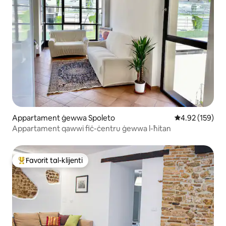
Appartament ġewwa Spoleto
Rating medju t
4.92 (159)
Appartament qawwi fiċ-ċentru ġewwa l-ħitan
Favorit tal-klijenti
Wieħed mill-aqwa favoriti tal-klijenti