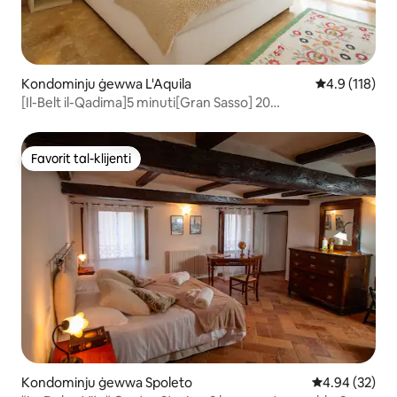
Kondominju ġewwa L'Aquila
Rating medju 
4.9 (118)
[Il-Belt il-Qadima]5 minuti[Gran Sasso] 20
minuta•WiFiSmartTV
Favorit tal-klijenti
Favorit tal-klijenti
Kondominju ġewwa Spoleto
Rating medju 
4.94 (32)