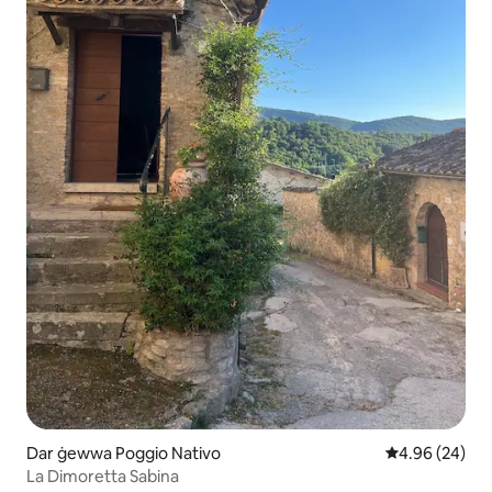
Dar ġewwa Poggio Nativo
Rating medju 
4.96 (24)
La Dimoretta Sabina