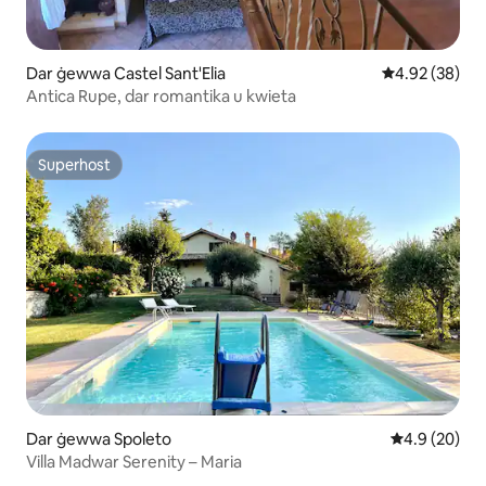
Dar ġewwa Castel Sant'Elia
Rating medju 
4.92 (38)
Antica Rupe, dar romantika u kwieta
Superhost
Superhost
Dar ġewwa Spoleto
Rating medju
4.9 (20)
Villa Madwar Serenity – Maria