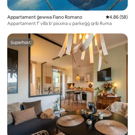
Appartament ġewwa Fiano Romano
Rating medju 
4.86 (58)
Appartament f' villa b' pixxina u parkeġġ qrib Ruma
Superhost
Superhost