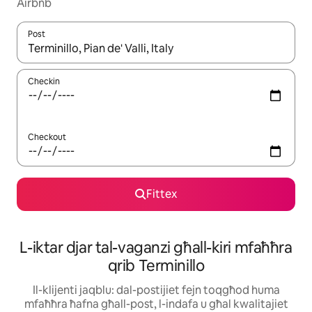
Airbnb
Post
Meta r-riżultati jkunu disponibbli, tista' tmur minn riżultat għall-ie
Checkin
Checkout
Fittex
L-iktar djar tal-vaganzi għall-kiri mfaħħra
qrib Terminillo
Il-klijenti jaqblu: dal-postijiet fejn toqgħod huma
mfaħħra ħafna għall-post, l-indafa u għal kwalitajiet