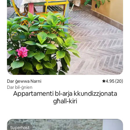
Dar ġewwa Narni
Rating medju 
4.95 (20)
Dar bil-ġnien
Appartamenti bl-arja kkundizzjonata
għall-kiri
Superhost