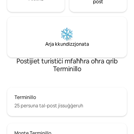
post
Arja kkundizzjonata
Роѕtіјіеt turіѕtіċі mfаħħrа оħrа qrіb
Terminillo
Terminillo
25 persuna tal-post jissuġġeruh
Monte Terminillo