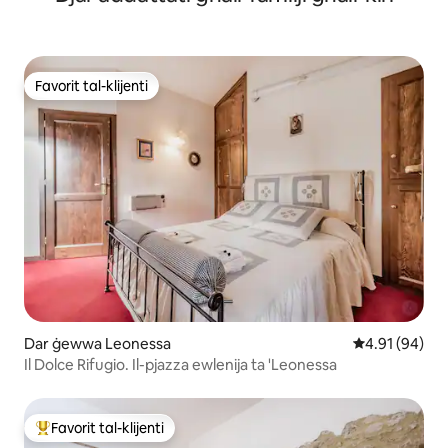
Favorit tal-klijenti
Favorit tal-klijenti
Dar ġewwa Leonessa
Rating medju 
4.91 (94)
Il Dolce Rifugio. Il-pjazza ewlenija ta 'Leonessa
Favorit tal-klijenti
Wieħed mill-aqwa favoriti tal-klijenti