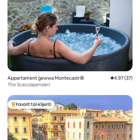
Superhost
Appartament ġewwa Montecastrilli
Rating medju 
4.97 (37)
The Scacciapensieri
Favorit tal-klijenti
Wieħed mill-aqwa favoriti tal-klijenti