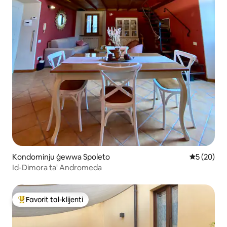
Kondominju ġewwa Spoleto
Rating med
5 (20)
Id-Dimora ta' Andromeda
Favorit tal-klijenti
Wieħed mill-aqwa favoriti tal-klijenti