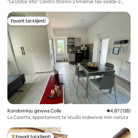
"La Dolce Vita" Centro Storico-2 kmamar tas-sodda-2
kmamar tal-banju
Favorit tal-klijenti
Favorit tal-klijenti
Kondominju ġewwa Colle
Rating medju t
4.87 (128)
La Casetta, appartament ta 'studio mdawwar min-natura
Favorit tal-klijenti