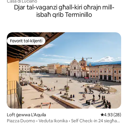
Casa di Luciano
Djar tal-vaganzi għall-kiri oħrajn mill-
isbaħ qrib Terminillo
Favorit tal-klijenti
Favorit tal-klijenti
Loft ġewwa L'Aquila
Rating medju 
4.93 (28)
Piazza Duomo • Veduta Ikonika • Self Check-in 24 siegħa
kuljum