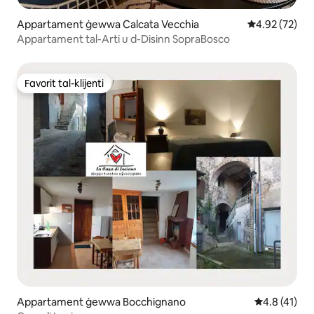
Appartament ġewwa Calcata Vecchia
Rating medju 
4.92 (72)
Appartament tal-Arti u d-Disinn SopraBosco
Favorit tal-klijenti
Favorit tal-klijenti
Appartament ġewwa Bocchignano
Rating medju
4.8 (41)