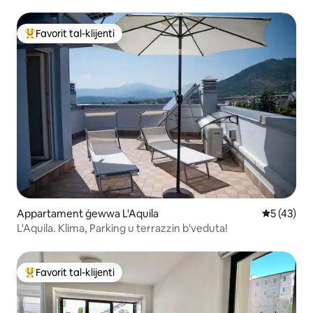
Favorit tal-klijenti
Wieħed mill-aqwa favoriti tal-klijenti
Appartament ġewwa L'Aquila
Rating med
5 (43)
L'Aquila. Klima, Parking u terrazzin b'veduta!
Favorit tal-klijenti
Wieħed mill-aqwa favoriti tal-klijenti