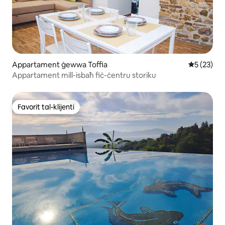
Appartament ġewwa Toffia
Rating med
5 (23)
Appartament mill-isbaħ fiċ-ċentru storiku
Favorit tal-klijenti
Favorit tal-klijenti