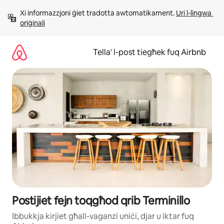
Aqbeż
Xi informazzjoni ġiet tradotta awtomatikament. 
Uri l-lingwa 
għall-
oriġinali
kontenut
Tella' l-post tiegħek fuq Airbnb
Postijiet fejn toqgħod qrib Terminillo
Ibbukkja kirjiet għall-vaganzi uniċi, djar u iktar fuq