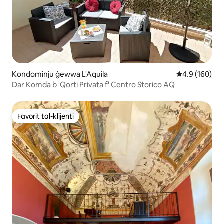
Kondominju ġewwa L'Aquila
Rating medju 
4.9 (160)
Dar Komda b 'Qorti Privata f' Centro Storico AQ
Favorit tal-klijenti
Favorit tal-klijenti